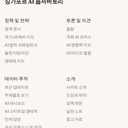
싱가포르 AI 옵저버토리
정책 및 전략
토론 및 의견
정책 문서
컬럼
국가 AI 레버 지도
국회 AI 포커스
AI 법적 프레임워크
AI 영향력 지도
발전 타임라인
AI 비디오 컬럼
생태계 지도
데이터 추적
소개
최근 업데이트
사이트 소개
주제별로 보기
도전과 제약
AI 대시보드
정책 변천
AI 스타트업 생태계
실전 노트
인재 양성
참고 자료
공식 오픈소스 및 연구