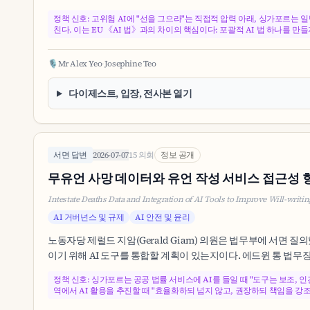
정책 신호: 고위험 AI에 "선을 그으라"는 직접적 압력 아래, 싱가포르는
친다. 이는 EU 《AI 법》과의 차이의 핵심이다: 포괄적 AI 법 하나를 
🎙️
Mr Alex Yeo
·
Josephine Teo
다이제스트, 입장, 전사본 열기
서면 답변
2026-07-07
15 의회
정보 공개
무유언 사망 데이터와 유언 작성 서비스 접근성 향
Intestate Deaths Data and Integration of AI Tools to Improve Will-writin
AI 거버넌스 및 규제
AI 안전 및 윤리
노동자당 제럴드 지암(Gerald Giam) 의원은 법무부에 서면 질의
이기 위해 AI 도구를 통합할 계획이 있는지이다. 에드윈 통 법무
정책 신호: 싱가포르는 공공 법률 서비스에 AI를 들일 때 "도구는 보조, 
역에서 AI 활용을 추진할 때 "효율화하되 넘지 않고, 권장하되 책임을 강