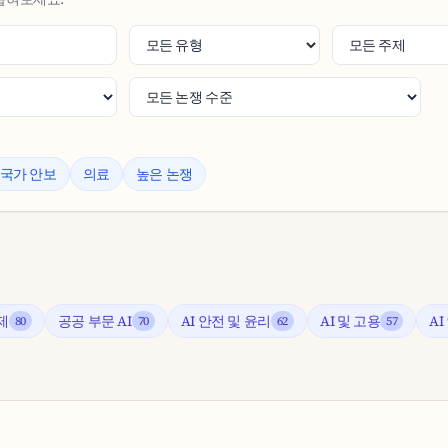
국가 안보
의료
높은 논쟁
제
공공 부문 AI
AI 안전 및 윤리
AI 및 고용
A
80
70
62
57