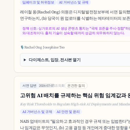
딥페이크 및 허위정보
AI 거버넌스 및 규제
레이철 옹(Rachel Ong) 의원은 디지털발전정보부에 서면 질의했
연구하는지, (b) 당국이 원 업로더를 식별하는 메타데이터의 보존과
정책 신호: 싱가포르의 AI 생성 콘텐츠 통치는 "국제 표준을 주시·정합"
와 대조적이다. 출처 기술이 성숙할 때까지 성급히 의무화하지 않는다.
🎙️
Rachel Ong
·
Josephine Teo
다이제스트, 입장, 전사본 열기
서면 답변
2026-07-07
15 의회
온건한 질의
고위험 AI 배치를 규제하는 핵심 위험 임계값과 
Key Risk Thresholds to Regulate High-risk AI Deployments and Manda
AI 거버넌스 및 규제
AI 안전 및 윤리
NAIS 업데이트의 "필요하고 효과적인 경우 규제 또는 입법한다"는 
나 임계값은 무엇인지, (b) 고용 결정 등 개인에게 중대한 영향을