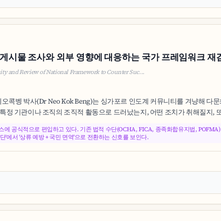
게시물 조사와 외부 영향에 대응하는 국가 프레임워크 재
ity and Review of National Framework to Counter Suc...
원 네오콕벵 박사(Dr Neo Kok Beng)는 싱가포르 인도계 커뮤니티를 겨냥
특정 기관이나 조직의 조직적 활동으로 드러났는지, 어떤 조치가 취해질지, 또
스에 공식적으로 편입하고 있다. 기존 법적 수단(OCHA, FICA, 종족화합유지법, POF
단'에서 '상류 예방 + 국민 면역'으로 전환하는 신호를 보인다.