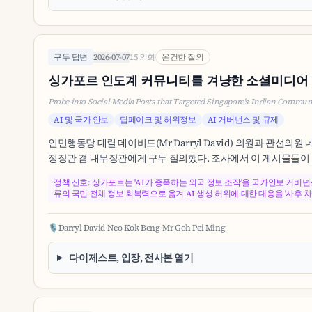
구두 답변
2026-07-07
15 의회
온건한 질의
싱가포르 인도계 커뮤니티를 겨냥한 소셜미디어 
Probe into Social Media Posts that Targeted Singapore's Indian Commun
AI 및 국가 안보
딥페이크 및 허위정보
AI 거버넌스 및 규제
인민행동당 대릴 데이비드(Mr Darryl David) 의원과 관선의
정장관 겸 내무장관에게 구두 질의했다. 조사에서 이 게시물들이 
정책 신호: 싱가포르는 'AI가 증폭하는 외국 정보 조작'을 국가안보 거버넌
류의 국민 전체 정보 회복력으로 옮겨 AI 생성 허위에 대한 대응을 '사후 차
🎙️
Darryl David
·
Neo Kok Beng
·
Mr Goh Pei Ming
다이제스트, 입장, 전사본 열기