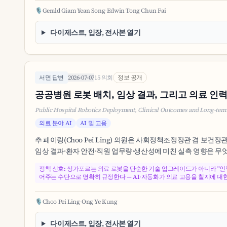
🎙️
Gerald Giam Yean Song
·
Edwin Tong Chun Fai
다이제스트, 입장, 전사본 열기
서면 답변
2026-07-07
15 의회
정보 공개
공공병원 로봇 배치, 임상 결과, 그리고 의료 인
Public Hospital Robotics Deployment, Clinical Outcomes and Long-te
의료 분야 AI
AI 및 고용
추 페이링(Choo Pei Ling) 의원은 사회정책조정장관 겸 보건장관
임상 결과·환자 안전·직원 업무량·생산성에 미친 실측 영향은 무엇인
정책 신호: 싱가포르는 의료 로봇을 단순한 기술 업그레이드가 아니라 "인력
어주는 수단으로 명확히 규정한다 — AI·자동화가 의료 고용을 칠지에 대
🎙️
Choo Pei Ling
·
Ong Ye Kung
다이제스트, 입장, 전사본 열기