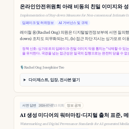
온라인안전위원회 아래 비동의 친밀 이미지와 성적 
Implementation of Stay-down Measures for Non-consensual Intimate Ima
딥페이크 및 허위정보
AI 거버넌스 및 규제
레이철 옹(Rachel Ong) 의원은 디지털발전정보부에 서면 질의했
down) 조치도 의무화되는지, (b) 접근 차단 지시는 싱가포르 
정책 신호: 싱가포르의 딥페이크·친밀 이미지 악용 통치는 "삭제할 수 있는
을 유지한다. 국경을 넘는 접근성은 일국의 집행으로는 완전히 닫을 수 없
🎙️
Rachel Ong
·
Josephine Teo
다이제스트, 입장, 전사본 열기
서면 답변
2026-07-07
15 의회
정보 공개
AI 생성 미디어의 워터마킹·디지털 출처 표준, 
Watermarking and Digital Provenance Standards for AI-generated Media,