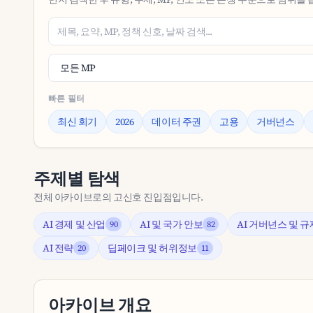
빠른 필터
최신 회기
2026
데이터 주권
고용
거버넌스
주제별 탐색
전체 아카이브로의 고신호 진입점입니다.
AI 경제 및 산업
AI 및 국가 안보
AI 거버넌스 및 규
90
82
AI 전략
딥페이크 및 허위정보
20
11
아카이브 개요