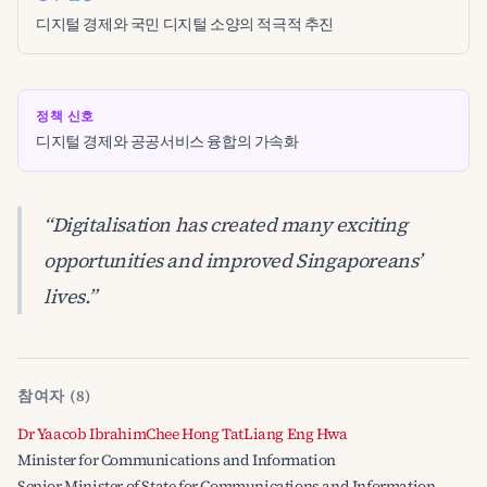
디지털 경제와 국민 디지털 소양의 적극적 추진
정책 신호
디지털 경제와 공공서비스 융합의 가속화
“Digitalisation has created many exciting
opportunities and improved Singaporeans’
lives.”
참여자 (8)
Dr Yaacob Ibrahim
Chee Hong Tat
Liang Eng Hwa
Minister for Communications and Information
Senior Minister of State for Communications and Information