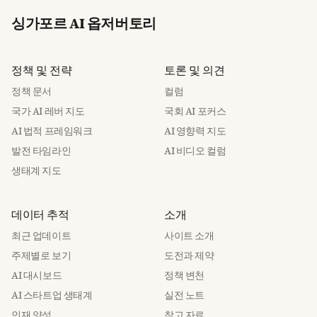
싱가포르 AI 옵저버토리
정책 및 전략
토론 및 의견
정책 문서
컬럼
국가 AI 레버 지도
국회 AI 포커스
AI 법적 프레임워크
AI 영향력 지도
발전 타임라인
AI 비디오 컬럼
생태계 지도
데이터 추적
소개
최근 업데이트
사이트 소개
주제별로 보기
도전과 제약
AI 대시보드
정책 변천
AI 스타트업 생태계
실전 노트
인재 양성
참고 자료