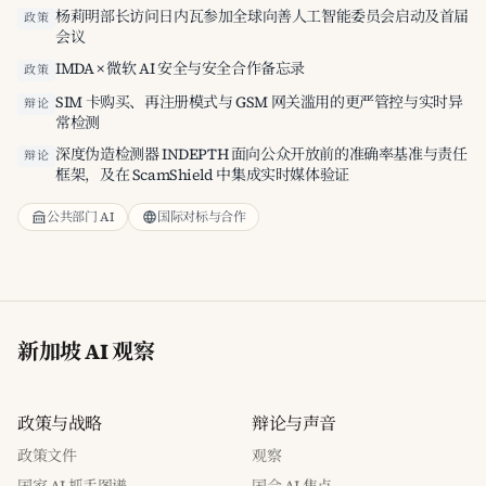
杨莉明部长访问日内瓦参加全球向善人工智能委员会启动及首届
政策
会议
IMDA × 微软 AI 安全与安全合作备忘录
政策
SIM 卡购买、再注册模式与 GSM 网关滥用的更严管控与实时异
辩论
常检测
深度伪造检测器 INDEPTH 面向公众开放前的准确率基准与责任
辩论
框架，及在 ScamShield 中集成实时媒体验证
公共部门 AI
国际对标与合作
新加坡 AI 观察
政策与战略
辩论与声音
政策文件
观察