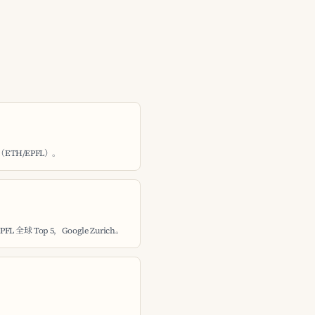
（ETH/EPFL）。
球 Top 5，Google Zurich。