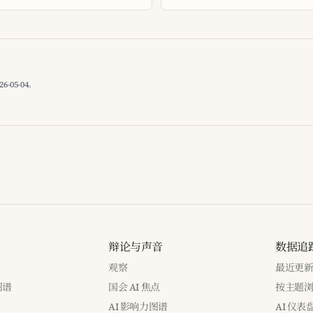
05-04。
辩论与声音
数据追
观察
最近更
图谱
国会 AI 焦点
按主题
AI 影响力图谱
AI 仪表