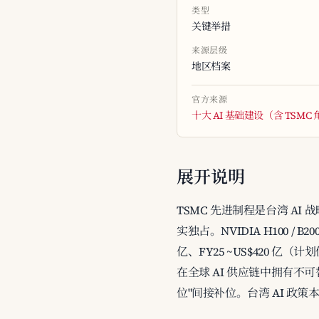
类型
关键举措
来源层级
地区档案
官方来源
十大 AI 基础建设（含 TSMC
展开说明
TSMC 先进制程是台湾 AI 战
实独占。NVIDIA H100 / B2
亿、FY25 ~US$420 亿
在全球 AI 供应链中拥有不可替
位"间接补位。台湾 AI 政策