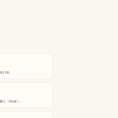
$3.1B)。
霸主（TSMC）。