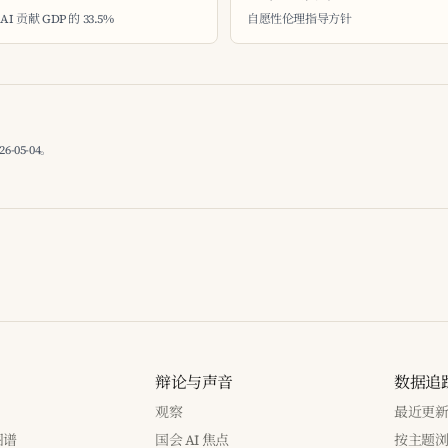
贡献 GDP 的 33.5%
自愿性伦理指导方针
05-04。
辩论与声音
数据追
观察
最近更
图谱
国会 AI 焦点
按主题