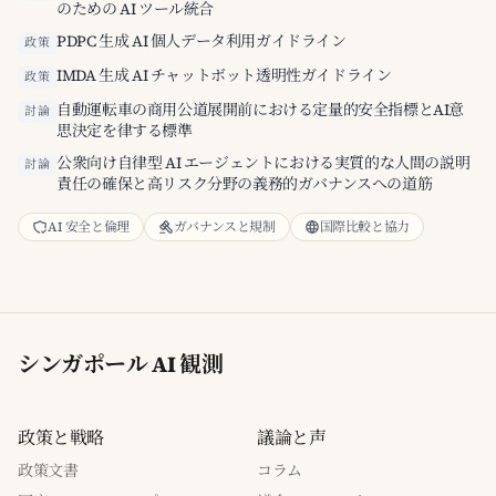
のための AI ツール統合
PDPC 生成 AI 個人データ利用ガイドライン
政策
IMDA 生成 AI チャットボット透明性ガイドライン
政策
自動運転車の商用公道展開前における定量的安全指標とAI意
討論
思決定を律する標準
公衆向け自律型 AI エージェントにおける実質的な人間の説明
討論
責任の確保と高リスク分野の義務的ガバナンスへの道筋
AI 安全と倫理
ガバナンスと規制
国際比較と協力
シンガポール AI 観測
政策と戦略
議論と声
政策文書
コラム