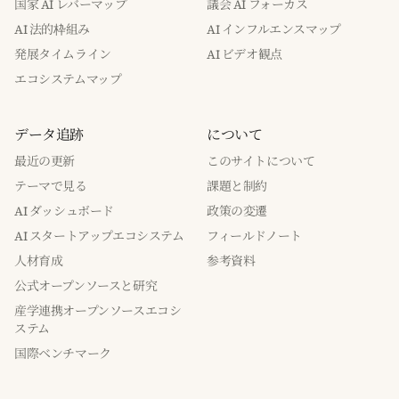
国家 AI レバーマップ
議会 AI フォーカス
AI 法的枠組み
AI インフルエンスマップ
発展タイムライン
AI ビデオ観点
エコシステムマップ
データ追跡
について
最近の更新
このサイトについて
テーマで見る
課題と制約
AI ダッシュボード
政策の変遷
AI スタートアップエコシステム
フィールドノート
人材育成
参考資料
公式オープンソースと研究
産学連携オープンソースエコシ
ステム
国際ベンチマーク