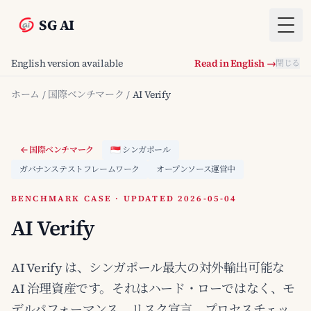
SG AI
Togg
English version available
Read in English →
閉じる
ホーム
/
国際ベンチマーク
/
AI Verify
国際ベンチマーク
🇸🇬 シンガポール
ガバナンステストフレームワーク
オープンソース運営中
BENCHMARK CASE · UPDATED 2026-05-04
AI Verify
AI Verify は、シンガポール最大の対外輸出可能な
AI 治理資産です。それはハード・ローではなく、モ
デルパフォーマンス、リスク宣言、プロセスチェッ