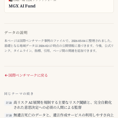
🇦🇪 UAE · AI 投資プラットフォーム
MGX AI Fund
データの説明
本ページは国際ベンチマーク事例のファイルで、2026-05-04 に整理されました。
基礎となる地域データは 2026-02-17 時点の公開情報に基づきます。今後、公式リ
ンク、タイムライン、指標、引用、ページ間の関連を追加できます。
国際ベンチマークに戻る
同じテーマの続き
高リスク AI 展開を規制する主要なリスク閾値と、完全自動化
討論
された意思決定への必須の人間による監督
無遺言死亡のデータと、遺言作成サービスの利用しやすさ向上
討論