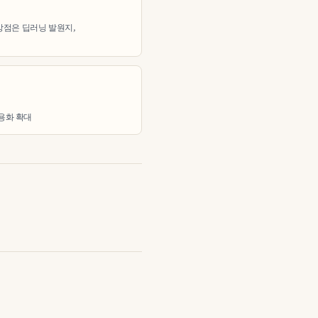
강점은 딥러닝 발원지,
상용화 확대