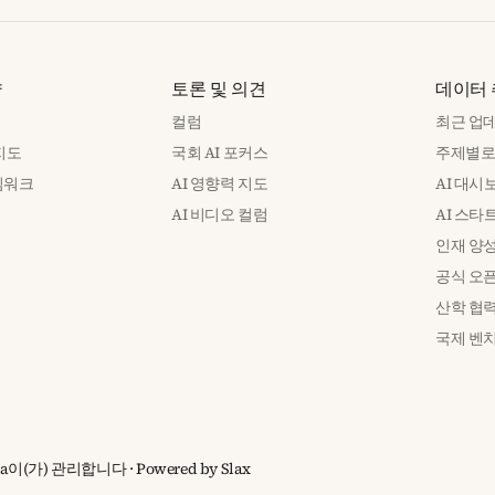
략
토론 및 의견
데이터
컬럼
최근 업
 지도
국회 AI 포커스
주제별로
임워크
AI 영향력 지도
AI 대시
인
AI 비디오 컬럼
AI 스타
인재 양
공식 오
산학 협
국제 벤
lujia이(가) 관리합니다
· Powered by
Slax