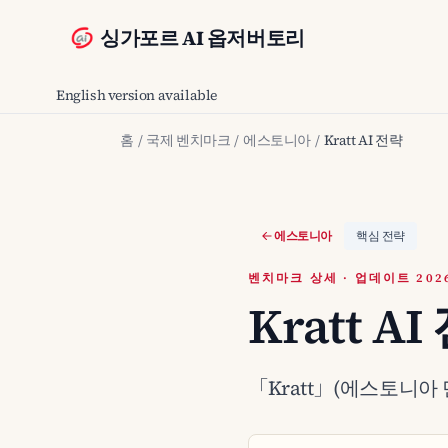
싱가포르 AI 옵저버토리
English version available
홈
/
국제 벤치마크
/
에스토니아
/
Kratt AI 전략
에스토니아
핵심 전략
벤치마크 상세 · 업데이트 2026
Kratt A
「Kratt」(에스토니아 