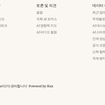
략
토론 및 의견
데이터
컬럼
최근 업
 지도
국회 AI 포커스
주제별로
임워크
AI 영향력 지도
AI 대시
인
AI 비디오 컬럼
AI 스타
인재 양
공식 오
산학 협
국제 벤
lujia이(가) 관리합니다
· Powered by
Slax