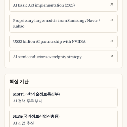
AI Basic Act implementation (2025)
Proprietary large models from Samsung / Naver /
Kakao
US$3 billion AI partnership with NVIDIA
AI semiconductor sovereignty strategy
핵심 기관
MSIT(과학기술정보통신부)
AI 정책 주무 부서
NIPA(국가정보산업진흥원)
AI 산업 추진