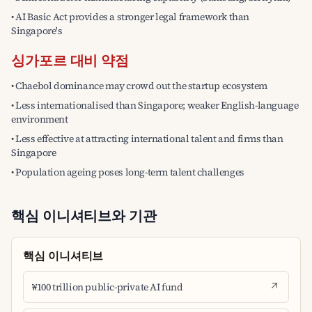
• AI Basic Act provides a stronger legal framework than
Singapore's
싱가포르 대비 약점
• Chaebol dominance may crowd out the startup ecosystem
• Less internationalised than Singapore; weaker English-language
environment
• Less effective at attracting international talent and firms than
Singapore
• Population ageing poses long-term talent challenges
핵심 이니셔티브와 기관
핵심 이니셔티브
₩100 trillion public-private AI fund