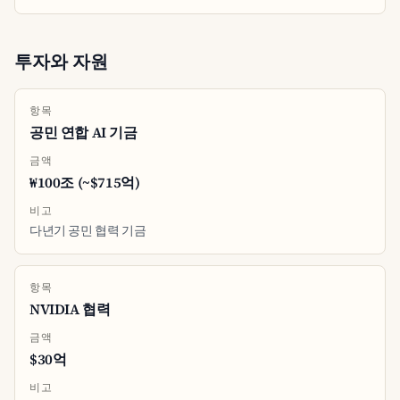
투자와 자원
항목
공민 연합 AI 기금
금액
₩100조 (~$715억)
비고
다년기 공민 협력 기금
항목
NVIDIA 협력
금액
$30억
비고