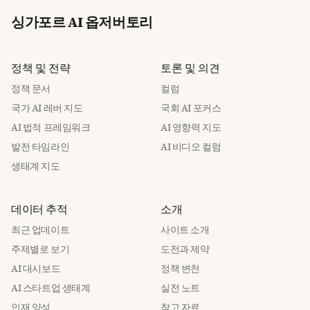
싱가포르 AI 옵저버토리
정책 및 전략
토론 및 의견
정책 문서
컬럼
국가 AI 레버 지도
국회 AI 포커스
AI 법적 프레임워크
AI 영향력 지도
발전 타임라인
AI 비디오 컬럼
생태계 지도
데이터 추적
소개
최근 업데이트
사이트 소개
주제별로 보기
도전과 제약
AI 대시보드
정책 변천
AI 스타트업 생태계
실전 노트
인재 양성
참고 자료