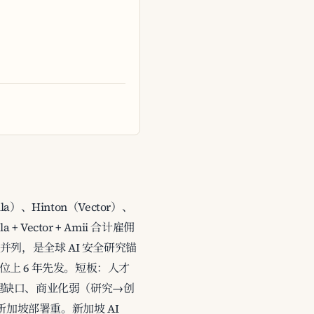
）、Hinton（Vector）、
ector + Amii 合计雇佣
ISI 并列，是全球 AI 安全研究锚
政策定位上 6 年先发。短板：人才
留下治理缺口、商业化弱（研究→创
加坡部署重。新加坡 AI