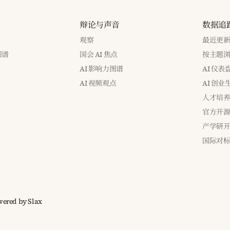
辩论与声音
数据追
观察
最近更
图谱
国会 AI 焦点
按主题
AI 影响力图谱
AI 仪表
AI 视频观点
AI 创业
人才培
官方开
产学研
国际对
wered by
Slax