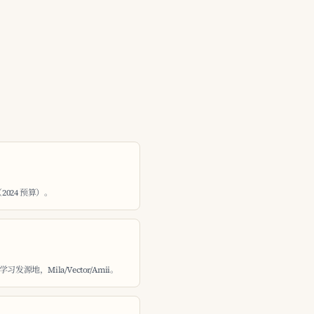
（2024 预算）。
地，Mila/Vector/Amii。