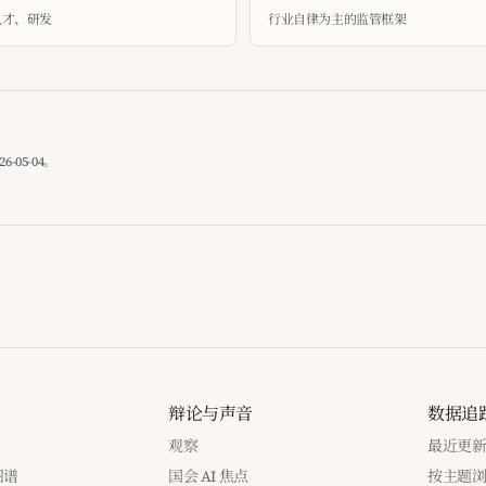
、人才、研发
行业自律为主的监管框架
05-04。
辩论与声音
数据追
观察
最近更
图谱
国会 AI 焦点
按主题