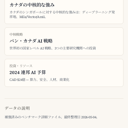
カナダの中核的な強み
カナダのシンガポールに対する中核的な強みは：ディープラーニング発
祥地、Mila/Vector/Amii。
中核戦略
パン・カナダ AI 戦略
世界初の国家レベル AI 戦略、3つの主要研究機関への投資
投資・リソース
2024 連邦 AI 予算
CAD $24億 — 算力、安全、人材、商業化
データの説明
補強済みのベンチマーク詳細ファイル、最終整理日 2026-05-04。