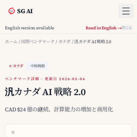
SG AI
Togg
English version available
Read in English →
閉じる
ホーム
/
国際ベンチマーク
/
カナダ
/
汎カナダ AI 戦略 2.0
カナダ
中核戦略
ベンチマーク詳細 · 更新日 2026-05-04
汎カナダ AI 戦略 2.0
CAD $24 億の継続、計算能力の増加と商用化
年