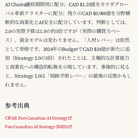
AI Chairs継続期間用に配分；CAD $1.25億をカナダグロー
バル革新クラスターに配分；残りのCAD $0.988億を分野横
断的な商業化とAI安全に配分しています。判断としては、
2.0の実際予算は1.0の約3倍ですが（実際の購買力ベー
ス）、資金モデルは変わりません。「人材レバー」は依然
として骨格です。2024年のBudgetでCAD $24億が新たに追
加（Strategy 2.0の5倍）されたことは、主権的な計算能力
と商業化への構造的転換を示唆しています。事後的に見る
と、Strategy 2.0は「純粋学術レバー」の最後の反復かもし
れません。
参考出典
CIFAR Pan-Canadian AI Strategy
Pan-Canadian AI Strategy (ISED)