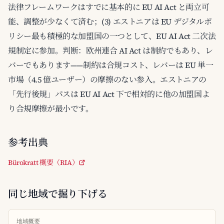
法律フレームワークはすでに基本的に EU AI Act と両立可
能、調整が少なくて済む；(3) エストニアは EU デジタルポ
リシー最も積極的な加盟国の一つとして、EU AI Act 二次法
規制定に参加。判断：欧州連合 AI Act は制約でもあり、レ
バーでもあります——制約は合規コスト、レバーは EU 単一
市場（4.5 億ユーザー）の摩擦のない参入。エストニアの
「先行後規」パスは EU AI Act 下で相対的に他の加盟国よ
り合規摩擦が最小です。
参考出典
Bürokratt 概要（RIA）
同じ地域で掘り下げる
地域概要