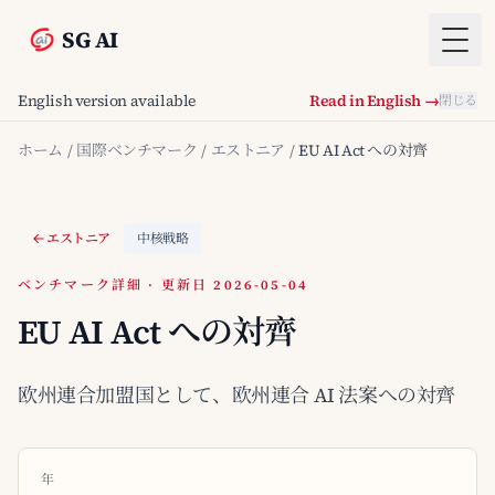
SG AI
Togg
English version available
Read in English →
閉じる
ホーム
/
国際ベンチマーク
/
エストニア
/
EU AI Act への対齊
エストニア
中核戦略
ベンチマーク詳細 · 更新日 2026-05-04
EU AI Act への対齊
欧州連合加盟国として、欧州連合 AI 法案への対齊
年