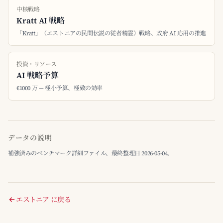
中核戦略
Kratt AI 戦略
「Kratt」（エストニアの民間伝説の従者精霊）戦略、政府 AI 応用の推進
投資・リソース
AI 戦略予算
€1000 万 — 極小予算、極致の効率
データの説明
補強済みのベンチマーク詳細ファイル、最終整理日 2026-05-04。
エストニア に戻る