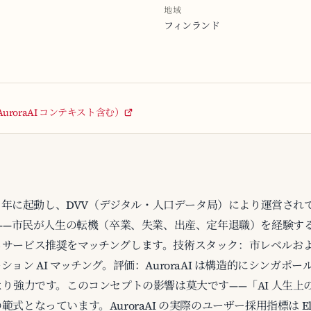
地域
フィンランド
ト（AuroraAI コンテキスト含む）
 2020 年に起動し、DVV（デジタル・人口データ局）により運営
——市民が人生の転機（卒業、失業、出産、定年退職）を経験するとき
るサービス推奨をマッチングします。技術スタック：市レベルお
ン AI マッチング。評価：AuroraAI は構造的にシンガポール
より強力です。このコンセプトの影響は莫大です——「AI 人生上
なっています。AuroraAI の実際のユーザー採用指標は Eleme