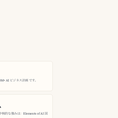
0M+ AI ビジネス計画 です。
み
強みは：Elements of AI 国
。