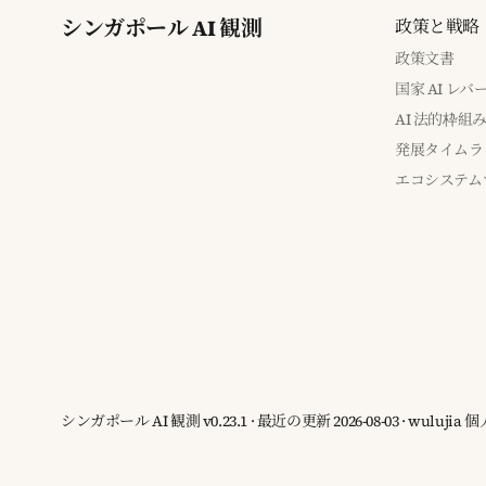
シンガポール AI 観測
政策と戦略
政策文書
国家 AI レ
AI 法的枠組
発展タイムラ
エコシステム
シンガポール AI 観測 v0.23.1 · 最近の更新 2026-08-03 · wuluj