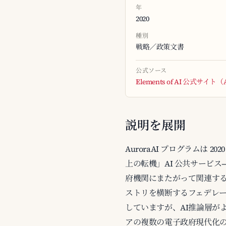
年
2020
種別
戦略／政策文書
公式ソース
Elements of AI 公式サイ
説明を展開
AuroraAI プログラムは
上の転機」AI 公共サービス
府機関にまたがって関連す
ストリを横断するフェデレーショ
していますが、AI推論層が
アの複数の電子政府現代化の範式と