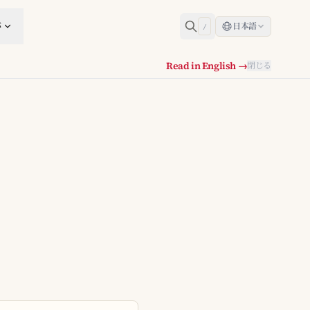
跡
日本語
/
Read in English →
閉じる