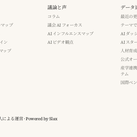
議論と声
データ
コラム
最近の
バーマップ
議会 AI フォーカス
テーマ
み
AI インフルエンスマップ
AI ダ
イン
AI ビデオ観点
AI ス
マップ
人材育
公式オー
産学連携
テム
国際ベ
ia 個人による運営
· Powered by
Slax