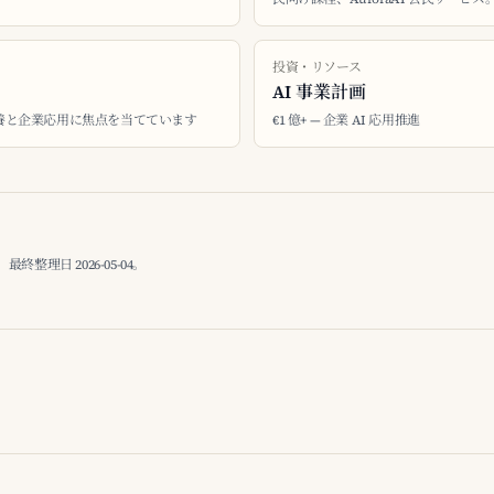
投資・リソース
AI 事業計画
 素養と企業応用に焦点を当てています
€1 億+ — 企業 AI 応用推進
理日 2026-05-04。