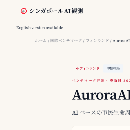
シンガポール AI 観測
English version available
ホーム
/
国際ベンチマーク
/
フィンランド
/
AuroraA
フィンランド
中核戦略
ベンチマーク詳細 · 更新日 2026
AuroraA
AI ベースの市民生命