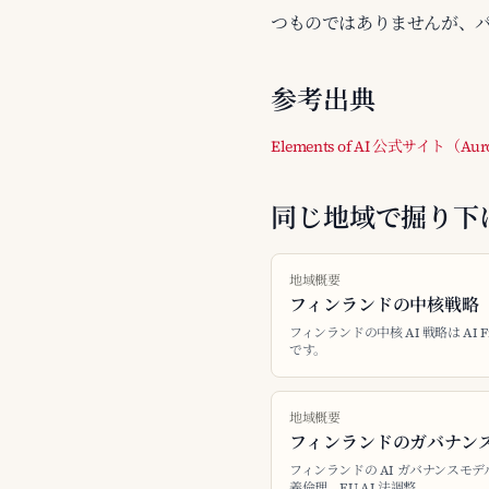
つものではありませんが、
参考出典
Elements of AI 公式サイト（
同じ地域で掘り下
地域概要
フィンランドの中核戦略
フィンランドの中核 AI 戦略は AI Finl
です。
地域概要
フィンランドのガバナン
フィンランドの AI ガバナンスモ
義倫理、EU AI 法調整。