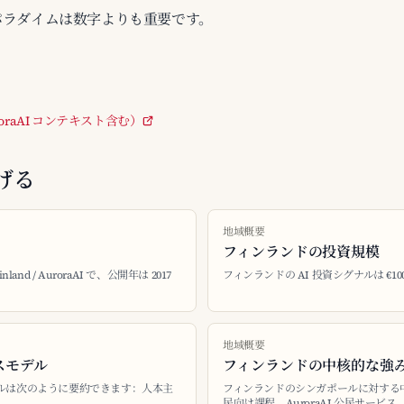
パラダイムは数字よりも重要です。
AuroraAI コンテキスト含む）
げる
地域概要
フィンランドの投資規模
and / AuroraAI で、公開年は 2017
フィンランドの AI 投資シグナルは €10
地域概要
スモデル
フィンランドの中核的な強
デルは次のように要約できます：人本主
フィンランドのシンガポールに対する中核的な
民向け課程、AuroraAI 公民サービス