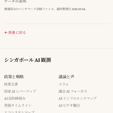
データの説明
補強済みのベンチマーク詳細ファイル、最終整理日 2026-05-04。
香港 に戻る
シンガポール AI 観測
政策と戦略
議論と声
政策文書
コラム
国家 AI レバーマップ
議会 AI フォーカス
AI 法的枠組み
AI インフルエンスマップ
発展タイムライン
AI ビデオ観点
エコシステムマップ