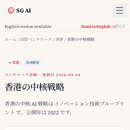
SG AI
Togg
English version available
Read in English →
閉じる
ホーム
/
国際ベンチマーク
/
香港
/
香港の中核戦略
香港
地域概要
ベンチマーク詳細 · 更新日 2026-05-04
香港の中核戦略
香港の中核 AI 戦略は イノベーション技術ブループリ
ント で、公開年は 2022 です。