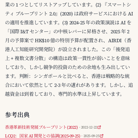
業の 1 つとしてリストアップしています。(2) 『スマートシ
ティ ブループリント 2.0』(2020) は政府サービスにおける AI
の適用を推進しています。(3) 2024-25 年の政策演説は AI を
「国際 I&T センター」の中核レバーに昇格させ、2025 年 2
月の予算案で HK$10 億の特別予算が配置され、AIRDI（香
港人工知能研究開発院）が設立されました。この「後発追
上 + 複数文書分散」の構造は政策一貫性が弱いことを意味
しており、しかし競争的投資のための余地も生み出してい
ます。判断：シンガポールと比べると、香港は戦略的な統
合において依然として 2-3 年の遅れがあります。しかし、追
越資金は到着しており、専門的水準は上昇しています。
参考出典
香港革新技術発展ブループリント(2022)
· 2022-12-22
LCQ2：国家 AI 開発との協調(2025-09-25)
· 2025-09-25