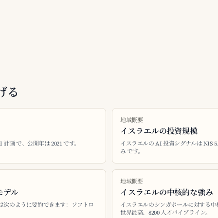
げる
地域概要
イスラエルの投資規模
 計画 で、公開年は 2021 です。
イスラエルの AI 投資シグナルは NIS 5.
み です。
地域概要
モデル
イスラエルの中核的な強み
ルは次のように要約できます：ソフトロ
イスラエルのシンガポールに対する中
世界最高、8200 人才パイプライン。