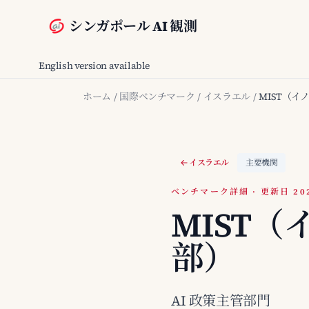
シンガポール AI 観測
English version available
ホーム
/
国際ベンチマーク
/
イスラエル
/
MIST（
イスラエル
主要機関
ベンチマーク詳細 · 更新日 2026
MIST
部）
AI 政策主管部門