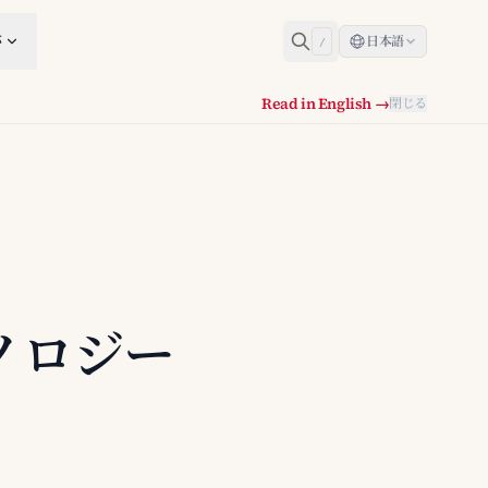
跡
日本語
/
Read in English →
閉じる
ノロジー