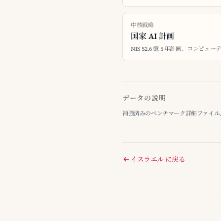
中核戦略
国家 AI 計画
NIS 52.6 億 5 年計画、コン
データの説明
補強済みのベンチマーク詳細ファイル、最終整
イスラエル に戻る