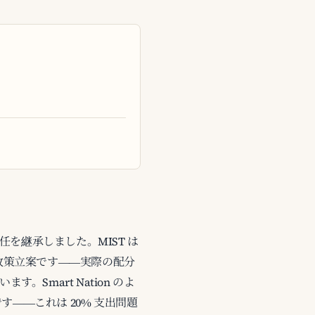
任を継承しました。MIST は
主に政策立案です――実際の配分
。Smart Nation のよ
――これは 20% 支出問題