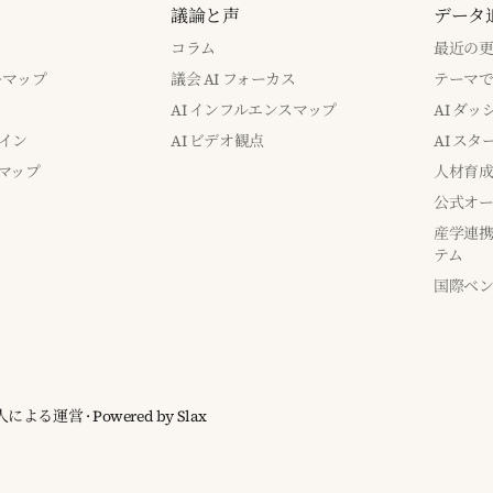
議論と声
データ
コラム
最近の
バーマップ
議会 AI フォーカス
テーマ
み
AI インフルエンスマップ
AI ダ
イン
AI ビデオ観点
AI ス
マップ
人材育
公式オー
産学連携
テム
国際ベ
ia 個人による運営
· Powered by
Slax