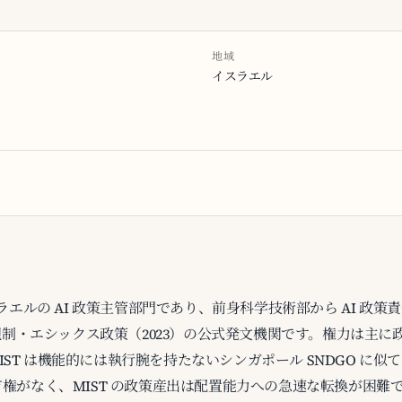
地域
イスラエル
ラエルの AI 政策主管部門であり、前身科学技術部から AI 政策責
 AI 規制・エシックス政策（2023）の公式発文機関です。権力は
IST は機能的には執行腕を持たないシンガポール SNDGO に似ています
権がなく、MIST の政策産出は配置能力への急速な転換が困難です