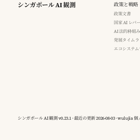
シンガポール AI 観測
政策と戦略
政策文書
国家 AI レ
AI 法的枠組
発展タイムラ
エコシステム
シンガポール AI 観測 v0.23.1 · 最近の更新 2026-08-03 · wuluj