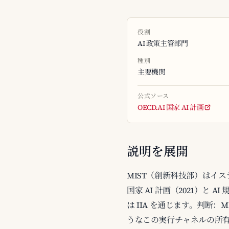
役割
AI 政策主管部門
種別
主要機関
公式ソース
OECD.AI 国家 AI 計画
説明を展開
MIST（創新科技部）はイス
国家 AI 計画（2021）と
は IIA を通じます。判断：M
うなこの実行チャネルの所有