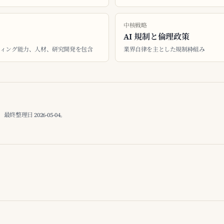
中核戦略
AI 規制と倫理政策
ピューティング能力、人材、研究開発を包含
業界自律を主とした規制枠組み
理日 2026-05-04。