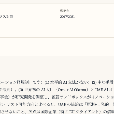
戦略年
クス対応
2017/2021
ション軽規制」です：(1) 水平的 AI 立法がない；(2) 主な手段は
原則）；(3) 世界初の AI 大臣（Omar Al Olama）と UAE A
究理事会）が研究開発を調整し、監管サンドボックスがイノベーシ
ツール化・テスト可能方向と比べると、UAE の統治は「原則+自発的」階級
させないこと、欠点は国際企業（特に EU クライアント）の信