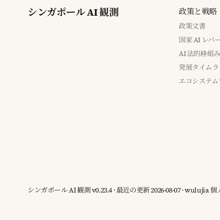
シンガポール AI 観測
政策と戦略
政策文書
国家 AI レ
AI 法的枠組
発展タイムラ
エコシステム
シンガポール AI 観測 v0.23.4 · 最近の更新 2026-08-07 · wuluj