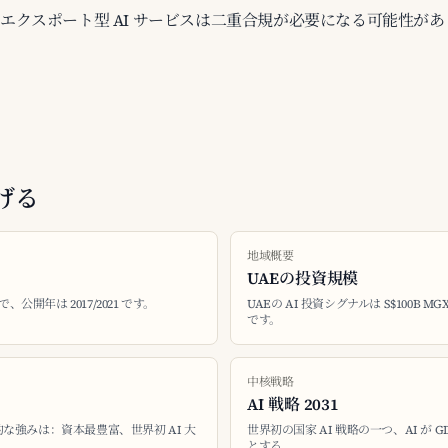
UAE のエクスポート型 AI サービスは二重合規が必要になる可能性が
げる
地域概要
UAEの投資規模
 で、公開年は 2017/2021 です。
UAEの AI 投資シグナルは S$100B MG
です。
中核戦略
AI 戦略 2031
な強みは：資本最豊富、世界初 AI 大
世界初の国家 AI 戦略の一つ、AI が G
とする