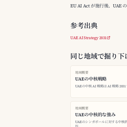
EU AI Act が施行後、
参考出典
UAE AI Strategy 2031
同じ地域で掘り下
地域概要
UAEの中核戦略
UAEの中核 AI 戦略は AI 戦略 2031
地域概要
UAEの中核的な強み
UAEのシンガポールに対する中核的
臣。