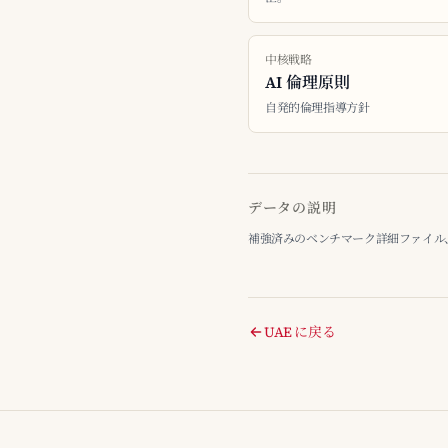
中核戦略
AI 倫理原則
自発的倫理指導方針
データの説明
補強済みのベンチマーク詳細ファイル、最終整
UAE に戻る