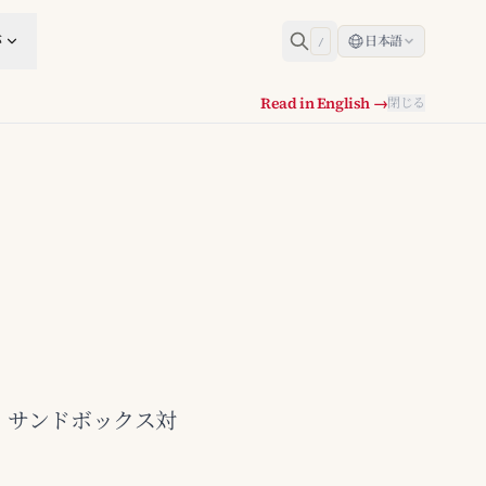
跡
日本語
/
Read in English →
閉じる
則、サンドボックス対