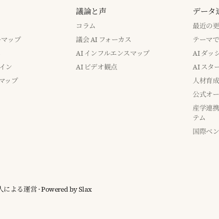
議論と声
データ
コラム
最近の
バーマップ
議会 AI フォーカス
テーマ
み
AI インフルエンスマップ
AI ダ
イン
AI ビデオ観点
AI ス
マップ
人材育
公式オー
産学連携
テム
国際ベ
ia 個人による運営
· Powered by
Slax