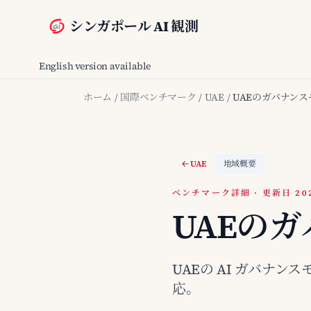
シンガポール AI 観測
English version available
ホーム
/
国際ベンチマーク
/
UAE
/
UAEのガバナンス
UAE
地域概要
ベンチマーク詳細 · 更新日 2026
UAEの
UAEの AI ガバナ
応。