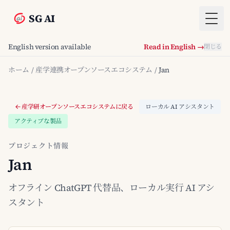
SG AI
Togg
English version available
Read in English →
閉じる
ホーム
/
産学連携オープンソースエコシステム
/
Jan
産学研オープンソースエコシステムに戻る
ローカル AI アシスタント
アクティブな製品
プロジェクト情報
Jan
オフライン ChatGPT 代替品、ローカル実行 AI アシ
スタント