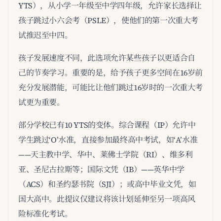
YTS），从小学一年级至中学四年级，允许家长选择让
孩子跳过小六会考（PSLE），使他们的第一次重大考
试推迟至中四。
孩子发展速度不同，此选项允许某些孩子以更适合自
己的节奏学习。重要的是，给予孩子更多空间在16岁前
充分发展潜能，可能比让他们跳过16岁时的一次重大考
试更为重要。
部分学校已有10 YTS的变体。综合课程（IP）允许中
学生跳过‘O’水准，直接参加最终高中考试，如‘A’水准
——天主教中学、华中、莱佛士学院（RI）、维多利
亚、圣尼古拉斯等；国际文凭（IB）——英华中学
（ACS）和圣约瑟书院（SJI）；或高中毕业文凭，如
国大高中。此提议仅建议将该计划延伸至另一项高风
险标准化考试。