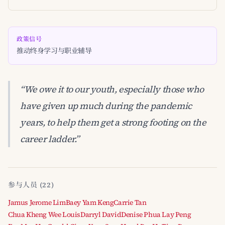
政策信号
推动终身学习与职业辅导
“We owe it to our youth, especially those who
have given up much during the pandemic
years, to help them get a strong footing on the
career ladder.”
参与人员 (22)
Jamus Jerome Lim
Baey Yam Keng
Carrie Tan
Chua Kheng Wee Louis
Darryl David
Denise Phua Lay Peng