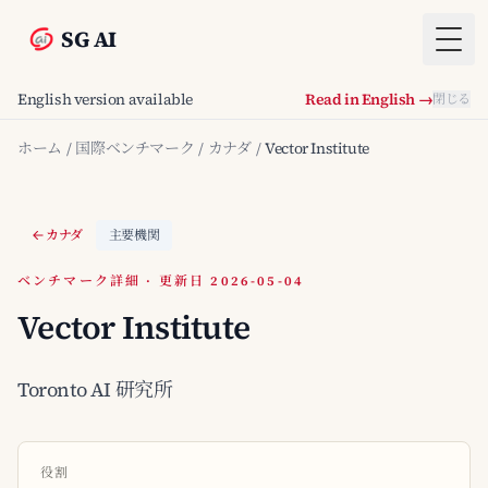
SG AI
Togg
English version available
Read in English →
閉じる
ホーム
/
国際ベンチマーク
/
カナダ
/
Vector Institute
カナダ
主要機関
ベンチマーク詳細 · 更新日 2026-05-04
Vector Institute
Toronto AI 研究所
役割