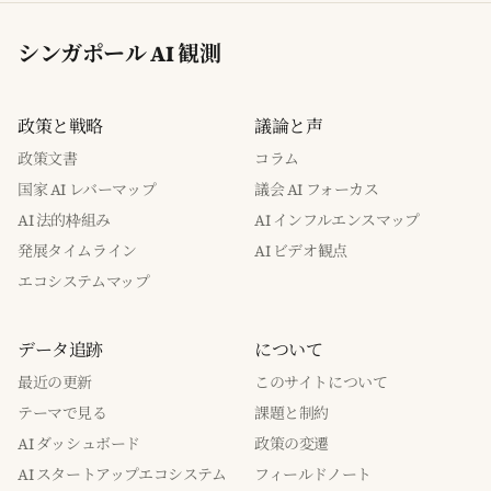
シンガポール AI 観測
政策と戦略
議論と声
政策文書
コラム
国家 AI レバーマップ
議会 AI フォーカス
AI 法的枠組み
AI インフルエンスマップ
発展タイムライン
AI ビデオ観点
エコシステムマップ
データ追跡
について
最近の更新
このサイトについて
テーマで見る
課題と制約
AI ダッシュボード
政策の変遷
AI スタートアップエコシステム
フィールドノート