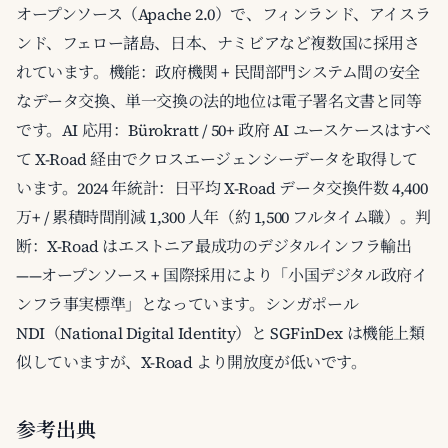
オープンソース（Apache 2.0）で、フィンランド、アイスラ
ンド、フェロー諸島、日本、ナミビアなど複数国に採用さ
れています。機能：政府機関 + 民間部門システム間の安全
なデータ交換、単一交換の法的地位は電子署名文書と同等
です。AI 応用：Bürokratt / 50+ 政府 AI ユースケースはすべ
て X-Road 経由でクロスエージェンシーデータを取得して
います。2024 年統計：日平均 X-Road データ交換件数 4,400
万+ / 累積時間削減 1,300 人年（約 1,500 フルタイム職）。判
断：X-Road はエストニア最成功のデジタルインフラ輸出
——オープンソース + 国際採用により「小国デジタル政府イ
ンフラ事実標準」となっています。シンガポール
NDI（National Digital Identity）と SGFinDex は機能上類
似していますが、X-Road より開放度が低いです。
参考出典