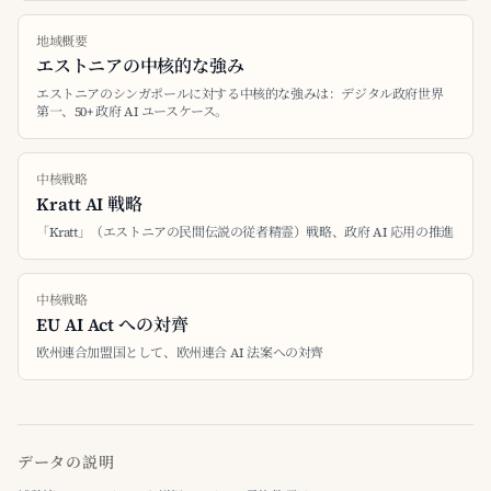
地域概要
エストニアの中核的な強み
エストニアのシンガポールに対する中核的な強みは：デジタル政府世界
第一、50+ 政府 AI ユースケース。
中核戦略
Kratt AI 戦略
「Kratt」（エストニアの民間伝説の従者精霊）戦略、政府 AI 応用の推進
中核戦略
EU AI Act への対齊
欧州連合加盟国として、欧州連合 AI 法案への対齊
データの説明