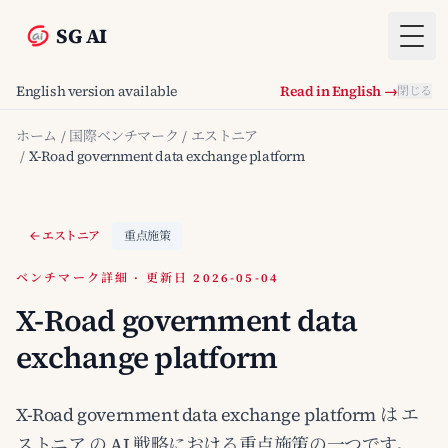
SG AI
Togg
English version available
Read in English →
閉じる
ホーム
/
国際ベンチマーク
/
エストニア
/
X-Road government data exchange platform
エストニア
重点施策
ベンチマーク詳細 · 更新日 2026-05-04
X-Road government data
exchange platform
X-Road government data exchange platform は エ
ストニア の AI 戦略における重点施策の一つです。