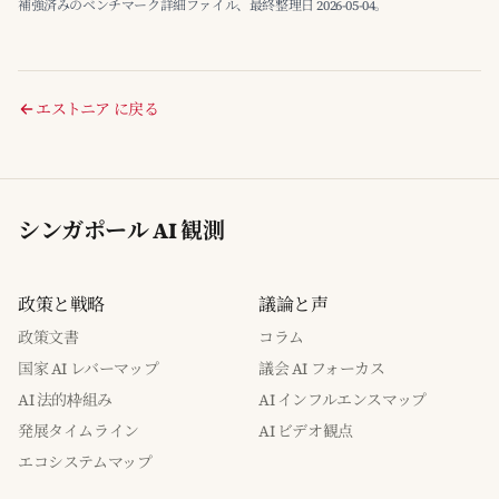
補強済みのベンチマーク詳細ファイル、最終整理日 2026-05-04。
エストニア に戻る
シンガポール AI 観測
政策と戦略
議論と声
政策文書
コラム
国家 AI レバーマップ
議会 AI フォーカス
AI 法的枠組み
AI インフルエンスマップ
発展タイムライン
AI ビデオ観点
エコシステムマップ