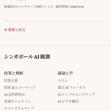
補強済みのベンチマーク詳細ファイル、最終整理日 2026-05-04。
香港 に戻る
シンガポール AI 観測
政策と戦略
議論と声
政策文書
コラム
国家 AI レバーマップ
議会 AI フォーカス
AI 法的枠組み
AI インフルエンスマップ
発展タイムライン
AI ビデオ観点
エコシステムマップ