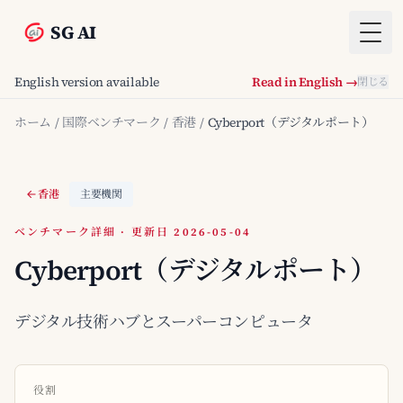
SG AI
Togg
English version available
Read in English →
閉じる
ホーム
/
国際ベンチマーク
/
香港
/
Cyberport（デジタルポート）
香港
主要機関
ベンチマーク詳細 · 更新日 2026-05-04
Cyberport（デジタルポート）
デジタル技術ハブとスーパーコンピュータ
役割