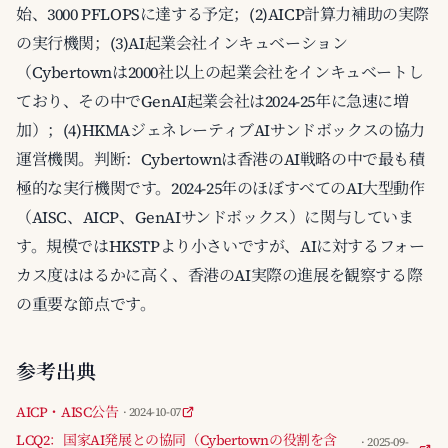
始、3000 PFLOPSに達する予定；(2)AICP計算力補助の実際
の実行機関；(3)AI起業会社インキュベーション
（Cybertownは2000社以上の起業会社をインキュベートし
ており、その中でGenAI起業会社は2024-25年に急速に増
加）；(4)HKMAジェネレーティブAIサンドボックスの協力
運営機関。判断：Cybertownは香港のAI戦略の中で最も積
極的な実行機関です。2024-25年のほぼすべてのAI大型動作
（AISC、AICP、GenAIサンドボックス）に関与していま
す。規模ではHKSTPより小さいですが、AIに対するフォー
カス度ははるかに高く、香港のAI実際の進展を観察する際
の重要な節点です。
参考出典
AICP・AISC公告
· 2024-10-07
LCQ2：国家AI発展との協同（Cybertownの役割を含
· 2025-09-