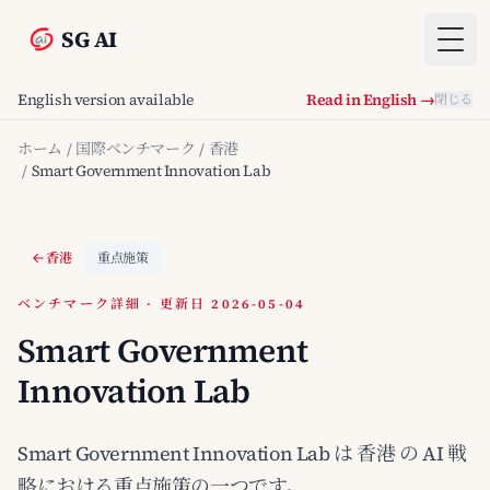
SG AI
Togg
English version available
Read in English →
閉じる
ホーム
/
国際ベンチマーク
/
香港
/
Smart Government Innovation Lab
香港
重点施策
ベンチマーク詳細 · 更新日 2026-05-04
Smart Government
Innovation Lab
Smart Government Innovation Lab は 香港 の AI 戦
略における重点施策の一つです。