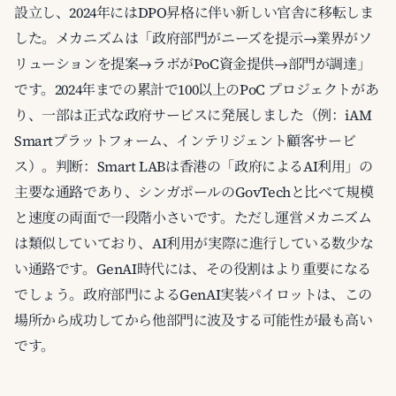
設立し、2024年にはDPO昇格に伴い新しい官舎に移転しま
した。メカニズムは「政府部門がニーズを提示→業界がソ
リューションを提案→ラボがPoC資金提供→部門が調達」
です。2024年までの累計で100以上のPoC プロジェクトがあ
り、一部は正式な政府サービスに発展しました（例：iAM
Smartプラットフォーム、インテリジェント顧客サービ
ス）。判断：Smart LABは香港の「政府によるAI利用」の
主要な通路であり、シンガポールのGovTechと比べて規模
と速度の両面で一段階小さいです。ただし運営メカニズム
は類似していており、AI利用が実際に進行している数少な
い通路です。GenAI時代には、その役割はより重要になる
でしょう。政府部門によるGenAI実装パイロットは、この
場所から成功してから他部門に波及する可能性が最も高い
です。