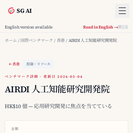
SG AI
Togg
English version available
Read in English →
閉じる
ホーム
/
国際ベンチマーク
/
香港
/
AIRDI 人工知能研究開発院
香港
投資・リソース
ベンチマーク詳細 · 更新日 2026-05-04
AIRDI 人工知能研究開発院
HK$10 億 — 応用研究開発に焦点を当てている
金額