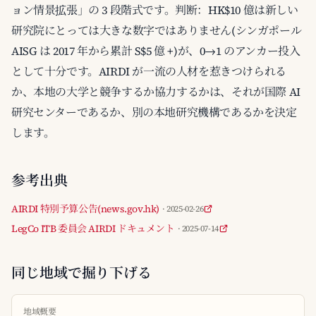
ョン情景拡張」の 3 段階式です。判断：HK$10 億は新しい
研究院にとっては大きな数字ではありません(シンガポール
AISG は 2017 年から累計 S$5 億 +)が、0→1 のアンカー投入
として十分です。AIRDI が一流の人材を惹きつけられる
か、本地の大学と競争するか協力するかは、それが国際 AI
研究センターであるか、別の本地研究機構であるかを決定
します。
参考出典
AIRDI 特別予算公告(news.gov.hk)
· 2025-02-26
LegCo ITB 委員会 AIRDI ドキュメント
· 2025-07-14
同じ地域で掘り下げる
地域概要