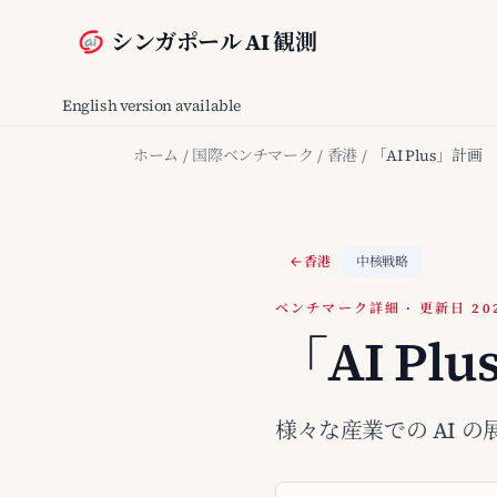
シンガポール AI 観測
English version available
ホーム
/
国際ベンチマーク
/
香港
/
「AI Plus」計画
香港
中核戦略
ベンチマーク詳細 · 更新日 2026
「AI Pl
様々な産業での AI 