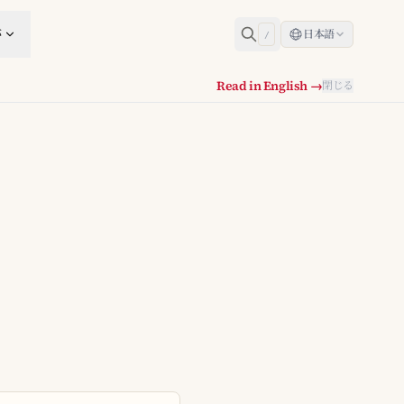
跡
日本語
/
Read in English →
閉じる