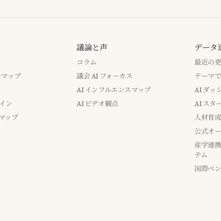
議論と声
データ
コラム
最近の
バーマップ
議会 AI フォーカス
テーマ
み
AI インフルエンスマップ
AI ダ
イン
AI ビデオ観点
AI ス
マップ
人材育
公式オー
産学連携
テム
国際ベ