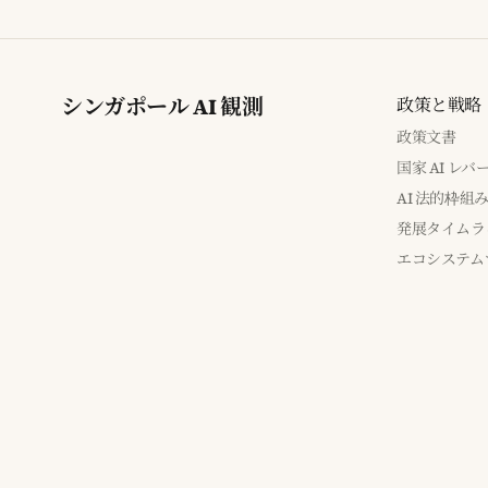
シンガポール AI 観測
政策と戦略
政策文書
国家 AI レ
AI 法的枠組
発展タイムラ
エコシステム