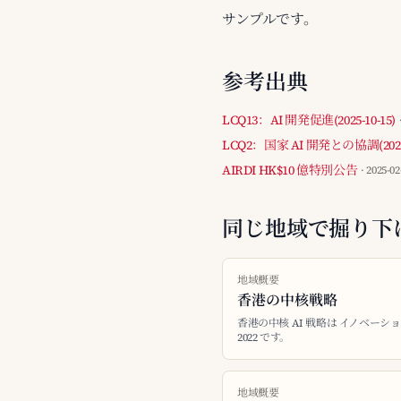
サンプルです。
参考出典
LCQ13：AI 開発促進(2025-10-15)
LCQ2：国家 AI 開発との協調(2025-
AIRDI HK$10 億特別公告
· 2025-02
同じ地域で掘り下
地域概要
香港の中核戦略
香港の中核 AI 戦略は イノベー
2022 です。
地域概要