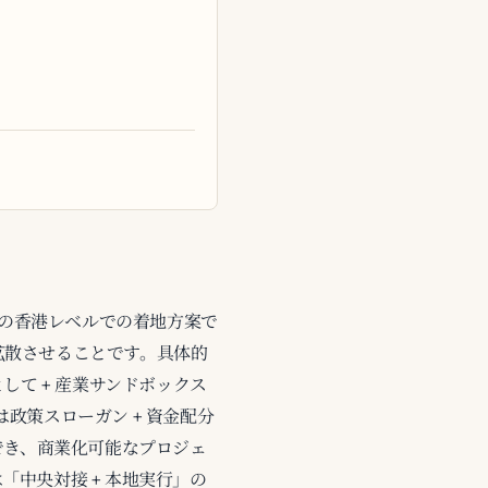
務報告)の香港レベルでの着地方案で
に拡散させることです。具体的
助金として + 産業サンドボックス
 は政策スローガン + 資金配分
張でき、商業化可能なプロジェ
「中央対接 + 本地実行」の