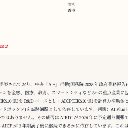
地域
香港
5)
5 年に提案されており、中央「AI+」行動(国務院 2025 年政府業
ションを金融、医療、教育、スマートシティなど 8+ の重点産業
K$10 億)を R&D ベースとし + AICP(HK$30 億)を計算力補
I サンドボックス)を試験通路として依存しています。判断：AI Plus
はありません。その成否は AIRDI が 2026 年に予定通り開
AICP が 3 年期満了後に継続できるかに依存しています。これは