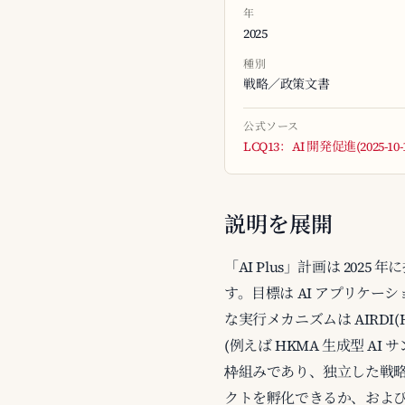
年
2025
種別
戦略／政策文書
公式ソース
LCQ13：AI 開発促進(2025-10-1
説明を展開
「AI Plus」計画は 202
す。目標は AI アプリケー
な実行メカニズムは AIRDI(H
(例えば HKMA 生成型 A
枠組みであり、独立した戦略で
クトを孵化できるか、および 