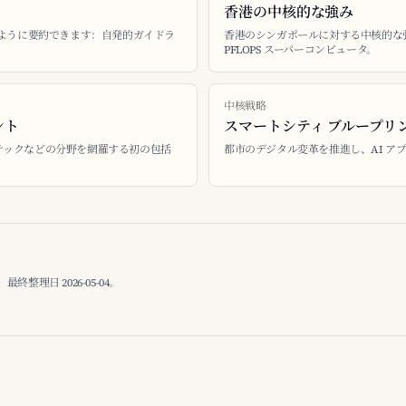
香港の中核的な強み
のように要約できます：自発的ガイドラ
香港のシンガポールに対する中核的な強
PFLOPS スーパーコンピュータ。
中核戦略
ント
スマートシティ ブループリント
テックなどの分野を網羅する初の包括
都市のデジタル変革を推進し、AI ア
理日 2026-05-04。