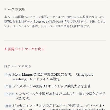
データの説明
本ページは国際ベンチマーク事例のファイルで、2026-05-04 に整理されました。
基礎となる地域データは 2026-02-17 時点の公開情報に基づきます。今後、公式リ
ンク、タイムライン、指標、引用、ページ間の関連を追加できます。
国際ベンチマークに戻る
同じテーマの続き
Meta–Manus 買収が中国 NDRC に否決：「Singapore
年表
washing」レッドラインが設定
シンガポールが国際 AI オリンピック競技大会を主催
年表
シンガポールと中国がAIおよびエネルギー協力を深化させる
ビデオ
べきです。
ジョセフィン・テオ大臣がジュネーブを訪問し、グローバル・
政策