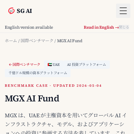
SG AI
Togg
English version available
Read in English →
閉じる
ホーム
/
国際ベンチマーク
/
MGX AI Fund
国際ベンチマーク
🇦🇪 UAE
AI 投資プラットフォーム
千億ドル規模の資本プラットフォーム
BENCHMARK CASE · UPDATED 2026-05-04
MGX AI Fund
MGX は、UAE が主権資本を用いてグローバル AI イ
ンフラストラクチャ、モデル、およびアプリケーシ
ョンへの投資に参画する方法を表しています。これ