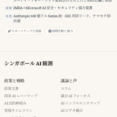
エーアイ・フォー・グッド委員会の立ち上げと初回会議に参加
IMDA × Microsoft AI 安全・セキュリティ協力覚書
政策
Anthropic 650 億ドル Series H：GIC 共同リード、テマセク初
年表
出資
スタートアップと投資
国際比較と協力
シンガポール AI 観測
政策と戦略
議論と声
政策文書
コラム
国家 AI レバーマップ
議会 AI フォーカス
AI 法的枠組み
AI インフルエンスマップ
発展タイムライン
AI ビデオ観点