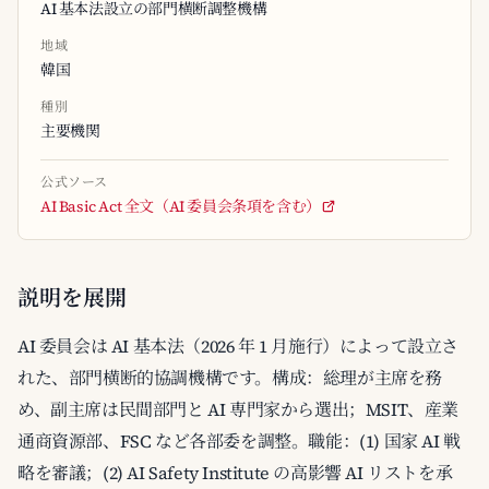
AI 基本法設立の部門横断調整機構
地域
韓国
種別
主要機関
公式ソース
AI Basic Act 全文（AI 委員会条項を含む）
説明を展開
AI 委員会は AI 基本法（2026 年 1 月施行）によって設立さ
れた、部門横断的協調機構です。構成：総理が主席を務
め、副主席は民間部門と AI 専門家から選出；MSIT、産業
通商資源部、FSC など各部委を調整。職能：(1) 国家 AI 戦
略を審議；(2) AI Safety Institute の高影響 AI リストを承