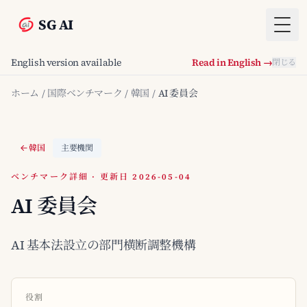
SG AI
Togg
English version available
Read in English →
閉じる
ホーム
/
国際ベンチマーク
/
韓国
/
AI 委員会
韓国
主要機関
ベンチマーク詳細 · 更新日 2026-05-04
AI 委員会
AI 基本法設立の部門横断調整機構
役割