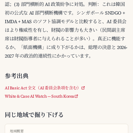
認；(3) 部門横断的 AI 政策紛争に対処。判断：これは韓国
初の公式な AI 部門横断機構です。シンガポール SNDGO +
IMDA + MAS のソフト協調モデルと比較すると、AI 委員会
はより権威性を有し、財閥の影響力も大きい（民間副主席
席は財閥指導者に与えられることが多い）。真正に機能す
るか、「紙面機構」に成り下がるかは、総理の決意と 2026-
2027 年の政治的連続性にかかっています。
参考出典
AI Basic Act 全文（AI 委員会条項を含む）
White & Case AI Watch — South Korea
同じ地域で掘り下げる
地域概要