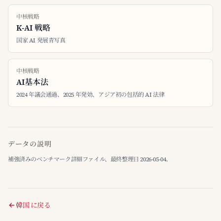
中核戦略
K-AI 戦略
国家 AI 発展青写真
中核戦略
AI基本法
2024 年議会通過、2025 年発効、アジア初の包括的 AI 法律
データの説明
補強済みのベンチマーク詳細ファイル、最終整理日 2026-05-04。
韓国 に戻る