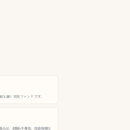
~$71.5B）官民ファンド です。
強みは：財閥+半導体、投資規模圧