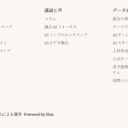
議論と声
データ
コラム
最近の
バーマップ
議会 AI フォーカス
テーマ
み
AI インフルエンスマップ
AI ダ
イン
AI ビデオ観点
AI ス
マップ
人材育
公式オー
産学連携
テム
国際ベ
ia 個人による運営
· Powered by
Slax