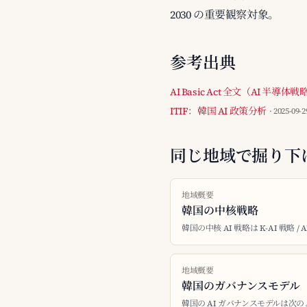
2030 の重要観察対象。
参考出典
AI Basic Act 全文（AI 半導
ITIF：韓国 AI 政策分析
· 2025-09-2
同じ地域で掘り下
地域概要
韓国の中核戦略
韓国の中核 AI 戦略は K-AI 戦略 / 
地域概要
韓国のガバナンスモデル
韓国の AI ガバナンスモデルは次の