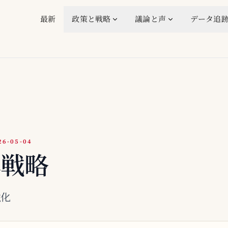
最新
政策と戦略
議論と声
データ追
-05-04
体戦略
強化