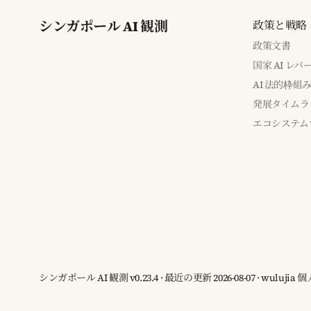
シンガポール AI 観測
政策と戦略
政策文書
国家 AI レ
AI 法的枠組
発展タイムラ
エコシステム
シンガポール AI 観測 v0.23.4 · 最近の更新 2026-08-07 · wuluj