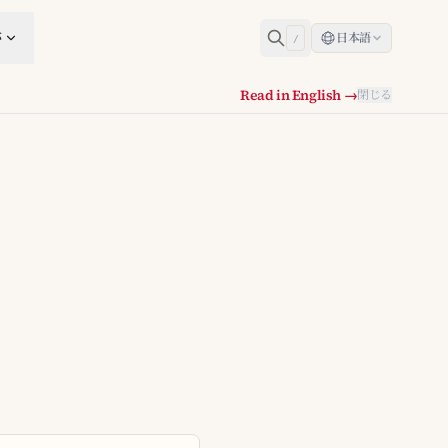
跡
日本語
/
Read in English →
閉じる