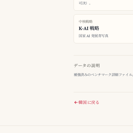
可決）。
中核戦略
K-AI 戦略
国家 AI 発展青写真
データの説明
補強済みのベンチマーク詳細ファイル、最終整
韓国 に戻る