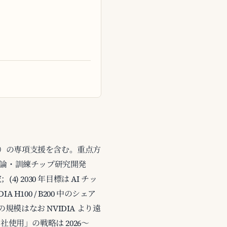
5 十億）の専項支援を含む。重点方
AI 推論・訓練チップ研究開発
究；(4) 2030 年目標は AI チッ
H100 / B200 中のシェア
）の規模はなお NVIDIA より遠
使用」の戦略は 2026～