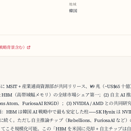
地域
韓国
半導体戦略背景含む）
4 年に MSIT + 産業通商資源部が共同リリース、₩9 兆（~US$6
K Hynix HBM（高帯域幅メモリ）の全球市場シェア第一；(2) 自主 
ons Atom、FuriosaAI RNGD）；(3) NVIDIA / AMD との共同研
BM は韓国 AI 戦略中で最も安定した柱——SK Hynix は NVIDIA 
れに続く。ただし自主推論チップ（Rebellions、FuriosaAI など
こそ規模化可能。この「HBM を米国に売却 + 自主チップは自社