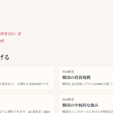
体戦略背景含む）
9
げる
地域概要
韓国の投資規模
AI 基本法 で、公開年は 2019/2025 です。
韓国の AI 投資シグナルは ₩100 万億（
地域概要
韓国の中核的な強み
ように要約できます：AI 基本法（2024
韓国のシンガポールに対する中核的な