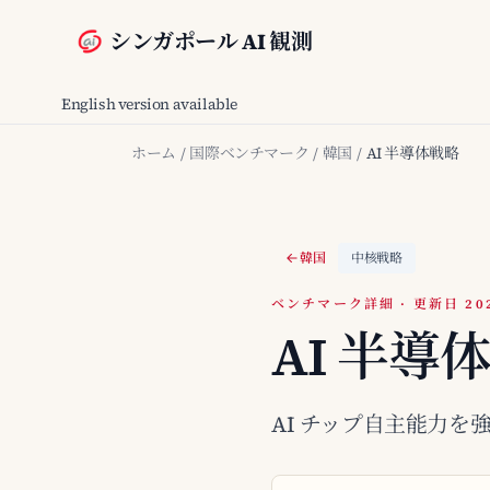
シンガポール AI 観測
English version available
ホーム
/
国際ベンチマーク
/
韓国
/
AI 半導体戦略
韓国
中核戦略
ベンチマーク詳細 · 更新日 2026
AI 半導
AI チップ自主能力を