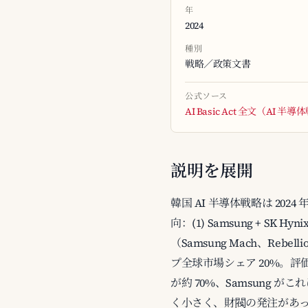
年
2024
種別
戦略／政策文書
公式ソース
AI Basic Act 全文（AI 
説明を展開
韓国 AI 半導体戦略は 202
向：(1) Samsung + S
（Samsung Mach、Rebelli
プ全球市場シェア 20%。評価：H
が約 70%、Samsung がこ
く小さく、財閥の発注があって