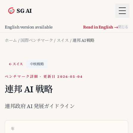
SG AI
Togg
English version available
Read in English →
閉じる
ホーム
/
国際ベンチマーク
/
スイス
/
連邦 AI 戦略
スイス
中核戦略
ベンチマーク詳細 · 更新日 2026-05-04
連邦 AI 戦略
連邦政府 AI 発展ガイドライン
年