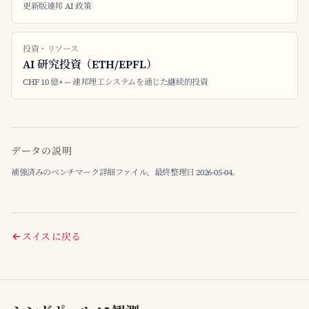
更新版連邦 AI 政策
投資・リソース
AI 研究投資（ETH/EPFL）
CHF 10 億+ — 連邦理工システムを通じた継続的投資
データの説明
補強済みのベンチマーク詳細ファイル、最終整理日 2026-05-04。
スイス に戻る