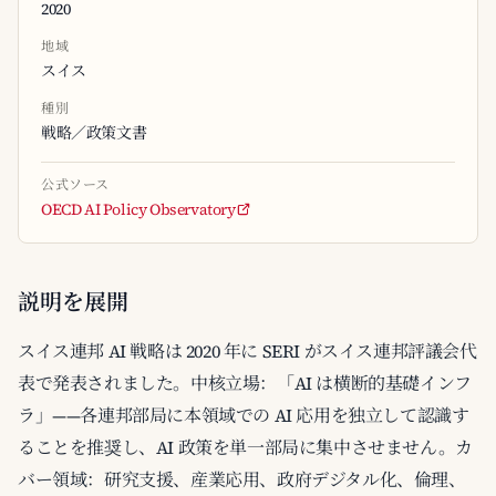
2020
地域
スイス
種別
戦略／政策文書
公式ソース
OECD AI Policy Observatory
説明を展開
スイス連邦 AI 戦略は 2020 年に SERI がスイス連邦評議会代
表で発表されました。中核立場：「AI は横断的基礎インフ
ラ」——各連邦部局に本領域での AI 応用を独立して認識す
ることを推奨し、AI 政策を単一部局に集中させません。カ
バー領域：研究支援、産業応用、政府デジタル化、倫理、