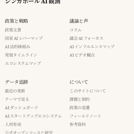
シンガポール AI 観測
政策と戦略
議論と声
政策文書
コラム
国家 AI レバーマップ
議会 AI フォーカス
AI 法的枠組み
AI インフルエンスマップ
発展タイムライン
AI ビデオ観点
エコシステムマップ
データ追跡
について
最近の更新
このサイトについて
テーマで見る
課題と制約
AI ダッシュボード
政策の変遷
AI スタートアップエコシステム
フィールドノート
人材育成
参考資料
公式オープンソースと研究