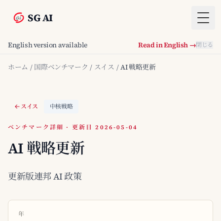
SG AI
Togg
English version available
Read in English →
閉じる
ホーム
/
国際ベンチマーク
/
スイス
/
AI 戦略更新
スイス
中核戦略
ベンチマーク詳細 · 更新日 2026-05-04
AI 戦略更新
更新版連邦 AI 政策
年