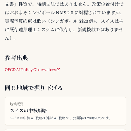
文書」性質で、強制立法ではありません。政策位置付けで
はおおよそシンガポール NAIS 2.0 に対標されていますが、
実際予算約束は低い（シンガポール S$20 億+、スイスは主
に既存連邦理工システムに依存し、新規拨款ではありませ
ん）。
参考出典
OECD AI Policy Observatory
同じ地域で掘り下げる
地域概要
スイスの中核戦略
スイスの中核 AI 戦略は 連邦 AI 戦略 で、公開年は 2020/2025 です。