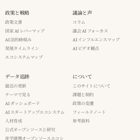
政策と戦略
議論と声
政策文書
コラム
国家 AI レバーマップ
議会 AI フォーカス
AI 法的枠組み
AI インフルエンスマップ
発展タイムライン
AI ビデオ観点
エコシステムマップ
データ追跡
について
最近の更新
このサイトについて
テーマで見る
課題と制約
AI ダッシュボード
政策の変遷
AI スタートアップエコシステム
フィールドノート
人材育成
参考資料
公式オープンソースと研究
産学連携オープンソースエコシ