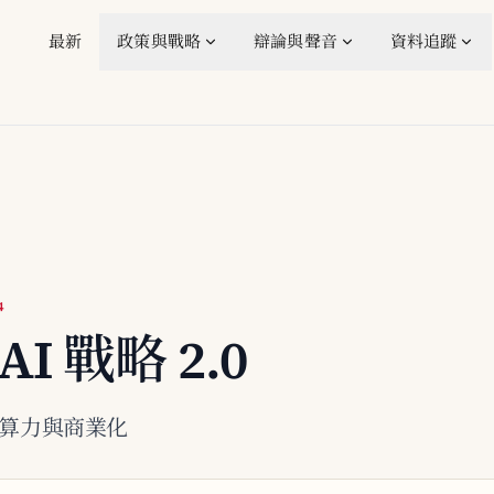
最新
政策與戰略
辯論與聲音
資料追蹤
4
I 戰略 2.0
增加算力與商業化