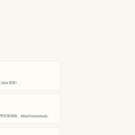
（2024 預算）。
地，Mila/Vector/Amii。