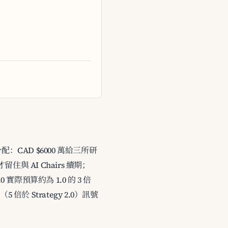
。關鍵分配：CAD $6000 萬給三所研
人才留住與 AI Chairs 續期；
 實際預算約為 1.0 的 3 倍
倍於 Strategy 2.0）訊號