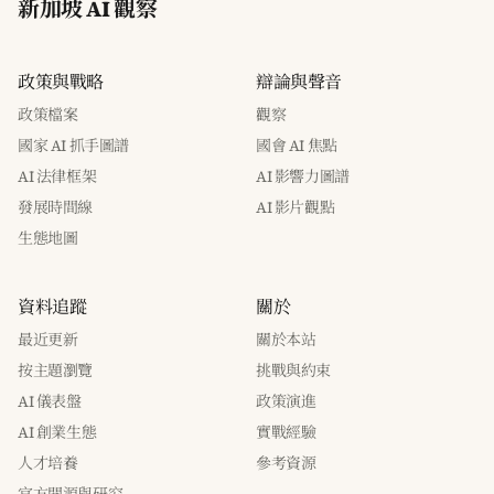
新加坡 AI 觀察
政策與戰略
辯論與聲音
政策檔案
觀察
國家 AI 抓手圖譜
國會 AI 焦點
AI 法律框架
AI 影響力圖譜
發展時間線
AI 影片觀點
生態地圖
資料追蹤
關於
最近更新
關於本站
按主題瀏覽
挑戰與約束
AI 儀表盤
政策演進
AI 創業生態
實戰經驗
人才培養
參考資源