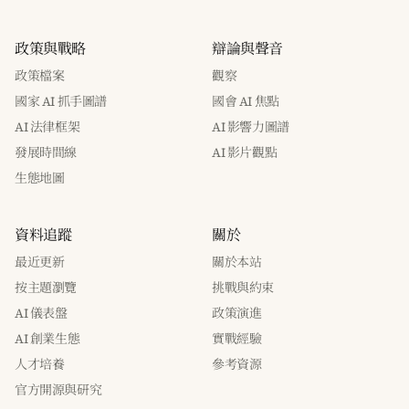
政策與戰略
辯論與聲音
政策檔案
觀察
國家 AI 抓手圖譜
國會 AI 焦點
AI 法律框架
AI 影響力圖譜
發展時間線
AI 影片觀點
生態地圖
資料追蹤
關於
最近更新
關於本站
按主題瀏覽
挑戰與約束
AI 儀表盤
政策演進
AI 創業生態
實戰經驗
人才培養
參考資源
官方開源與研究