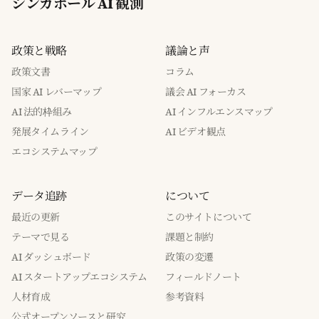
シンガポール AI 観測
政策と戦略
議論と声
政策文書
コラム
国家 AI レバーマップ
議会 AI フォーカス
AI 法的枠組み
AI インフルエンスマップ
発展タイムライン
AI ビデオ観点
エコシステムマップ
データ追跡
について
最近の更新
このサイトについて
テーマで見る
課題と制約
AI ダッシュボード
政策の変遷
AI スタートアップエコシステム
フィールドノート
人材育成
参考資料
公式オープンソースと研究