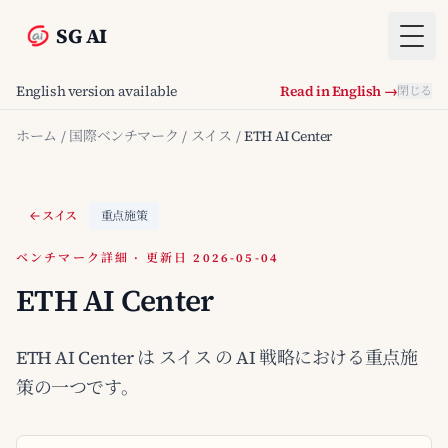
SG AI
Togg
English version available
Read in English →
閉じる
ホーム
/
国際ベンチマーク
/
スイス
/
ETH AI Center
スイス
重点施策
ベンチマーク詳細 · 更新日 2026-05-04
ETH AI Center
ETH AI Center は スイス の AI 戦略における重点施
策の一つです。