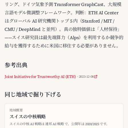
リング、ドイツ気象予測 Transformer GraphCast、大規模
言語モデル微調整フレームワーク。判断：ETH AI Center
はグローバル AI 研究機関トップ 5 内（Stanford / MIT /
CMU / DeepMind と並列）。真の独特価値は「人材保持」
——スイス研究員は最先端算力（Alps）を利用するか競争的
給与を獲得するために米国に移住する必要がありません。
参考出典
Joint Initiative for Trustworthy AI (ETH)
· 2023-12-08
同じ地域で掘り下げる
地域概要
スイスの中核戦略
スイスの中核 AI 戦略は 連邦 AI 戦略 で、公開年は 2020/2025 です。