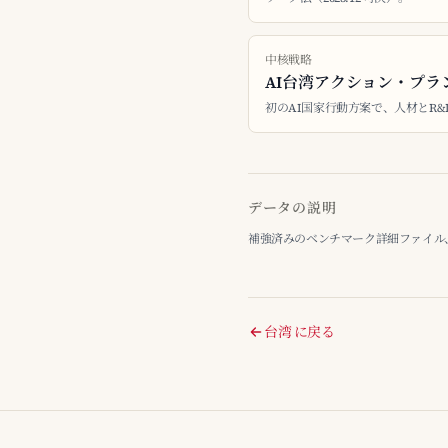
中核戦略
AI台湾アクション・プラン
初のAI国家行動方案で、人材とR
データの説明
補強済みのベンチマーク詳細ファイル、最終整
台湾 に戻る