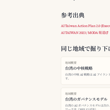
参考出典
AI Taiwan Action Plan 2.0 (Exec
AI TAIWAN 2023 / MODA 報道
同じ地域で掘り下
地域概要
台湾の中核戦略
台湾の中核 AI 戦略は AI アイランド計
す。
地域概要
台湾のガバナンスモデル
台湾の AI ガバナンスモデルは次
ワーク法（2025.12 可決）。