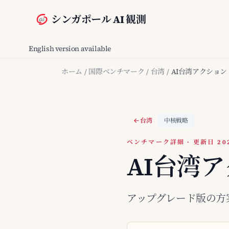
シンガポール AI 観測
English version available
ホーム
/
国際ベンチマーク
/
台湾
/
AI台湾アクション・
台湾
中核戦略
ベンチマーク詳細 · 更新日 2026
AI台湾ア
アップグレード版の方