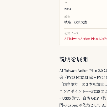
年
2023
種別
戦略／政策文書
公式ソース
AI Taiwan Action Plan 2.0 (E
説明を展開
AI Taiwan Action Plan
億（FY23 NT$131 億 + F
「国際協力」の 2 本を加重
ニングポイント——FY25 の 
≈ US$5 億で、台湾 GDP
門の capex が依然として 