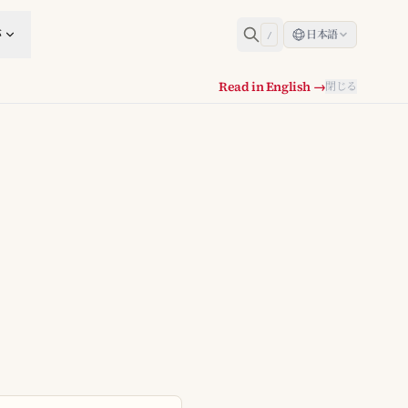
跡
日本語
/
Read in English →
閉じる