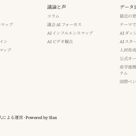
議論と声
データ
コラム
最近の
バーマップ
議会 AI フォーカス
テーマ
み
AI インフルエンスマップ
AI ダ
イン
AI ビデオ観点
AI ス
マップ
人材育
公式オー
産学連携
テム
国際ベ
ia 個人による運営
· Powered by
Slax