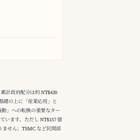
3-25 累計政府配分は約 NT$420
 つの重点柱の基礎の上に「産業応用」と
業駆動」への転換の重要なター
います。ただし NT$157 億
くありません；TSMC など民間部