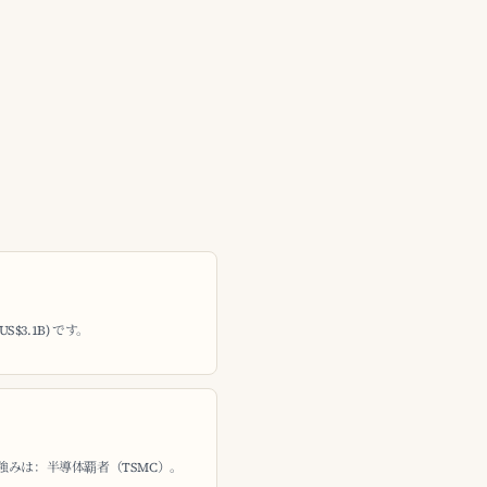
S$3.1B) です。
強みは：半導体覇者（TSMC）。