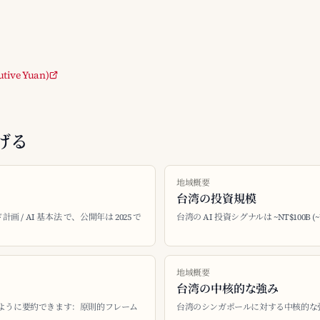
utive Yuan)
げる
地域概要
台湾の投資規模
画 / AI 基本法 で、公開年は 2025 で
台湾の AI 投資シグナルは ~NT$100B (~U
地域概要
台湾の中核的な強み
のように要約できます：原則的フレーム
台湾のシンガポールに対する中核的な