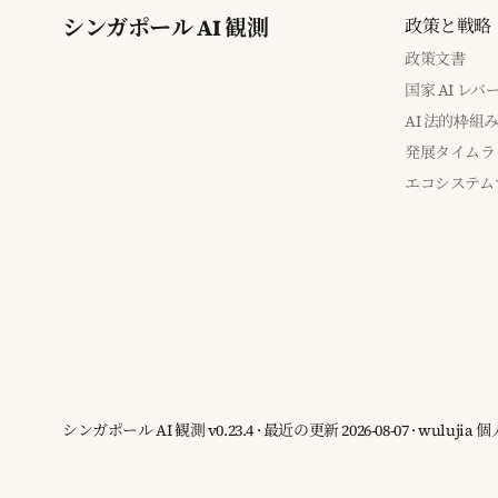
シンガポール AI 観測
政策と戦略
政策文書
国家 AI レ
AI 法的枠組
発展タイムラ
エコシステム
シンガポール AI 観測 v0.23.4 · 最近の更新 2026-08-07 · wuluj