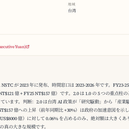
地域
台湾
xecutive Yuan)
 2.0 は NSTC が 2023 年に発布、時間窓口は 2023-2026 年です。FY2
Y24 NT$121 億 + FY25 NT$157 億）です。2.0 は 1.0 の 5
しています。判断：2.0 は台湾 AI 政策が「研究駆動」から「産
NT$157 億への上昇（前年同期比 +30%）は政府の加速意図を示して
（約 US$8000 億）に対して 0.06% を占めるのみ、絶対額は大き
AI の真の大きな規模です。