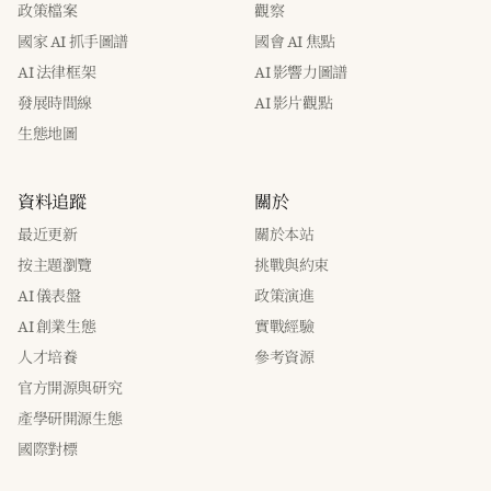
政策檔案
觀察
國家 AI 抓手圖譜
國會 AI 焦點
AI 法律框架
AI 影響力圖譜
發展時間線
AI 影片觀點
生態地圖
資料追蹤
關於
最近更新
關於本站
按主題瀏覽
挑戰與約束
AI 儀表盤
政策演進
AI 創業生態
實戰經驗
人才培養
參考資源
官方開源與研究
產學研開源生態
國際對標