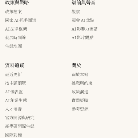
政策與戰略
辯論與聲音
政策檔案
觀察
國家 AI 抓手圖譜
國會 AI 焦點
AI 法律框架
AI 影響力圖譜
發展時間線
AI 影片觀點
生態地圖
資料追蹤
關於
最近更新
關於本站
按主題瀏覽
挑戰與約束
AI 儀表盤
政策演進
AI 創業生態
實戰經驗
人才培養
參考資源
官方開源與研究
產學研開源生態
國際對標