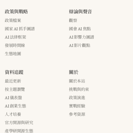
政策與戰略
辯論與聲音
政策檔案
觀察
國家 AI 抓手圖譜
國會 AI 焦點
AI 法律框架
AI 影響力圖譜
發展時間線
AI 影片觀點
生態地圖
資料追蹤
關於
最近更新
關於本站
按主題瀏覽
挑戰與約束
AI 儀表盤
政策演進
AI 創業生態
實戰經驗
人才培養
參考資源
官方開源與研究
產學研開源生態