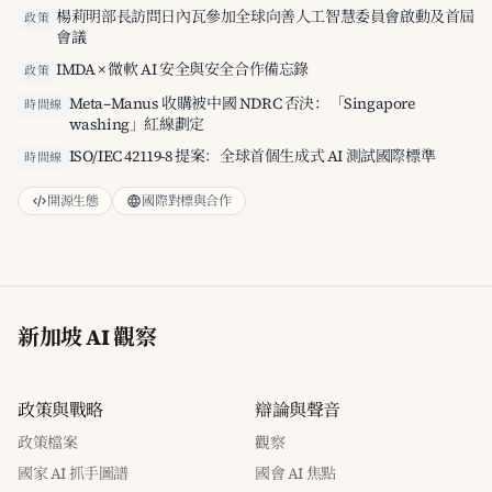
楊莉明部長訪問日內瓦參加全球向善人工智慧委員會啟動及首屆
政策
會議
IMDA × 微軟 AI 安全與安全合作備忘錄
政策
Meta–Manus 收購被中國 NDRC 否決：「Singapore
時間線
washing」紅線劃定
ISO/IEC 42119-8 提案：全球首個生成式 AI 測試國際標準
時間線
開源生態
國際對標與合作
新加坡 AI 觀察
政策與戰略
辯論與聲音
政策檔案
觀察
國家 AI 抓手圖譜
國會 AI 焦點