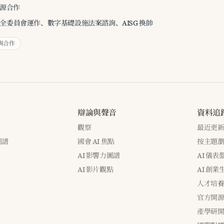
能源合作
安全委員會運作、數字基礎設施法案諮詢、AISG 換帥
與合作
辯論與聲音
資料追
觀察
最近更
圖譜
國會 AI 焦點
按主題
AI 影響力圖譜
AI 儀表
AI 影片觀點
AI 創業
人才培
官方開
產學研