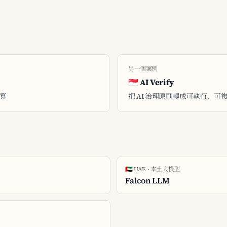
另一個案例
🇸🇬 AI Verify
超算
把 AI 治理原則轉成可執行、可
🇦🇪 UAE · 本土大模型
Falcon LLM