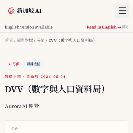
新加坡 AI
Togg
English version available
Read in English →
關閉
首頁
/
國際對標
/
芬蘭
/
DVV（數字與人口資料局）
芬蘭
關鍵機構
對標下鑽 · 更新於 2026-05-04
DVV（數字與人口資料局）
AuroraAI 運營
角色