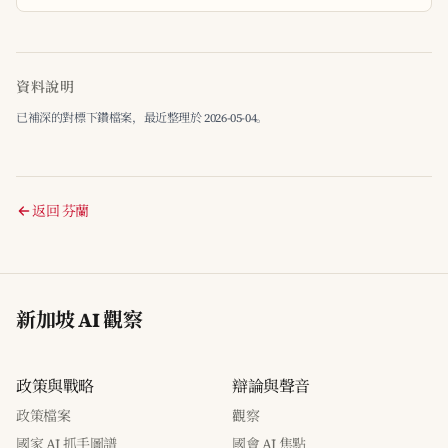
資料說明
已補深的對標下鑽檔案，最近整理於 2026-05-04。
返回 芬蘭
新加坡 AI 觀察
政策與戰略
辯論與聲音
政策檔案
觀察
國家 AI 抓手圖譜
國會 AI 焦點