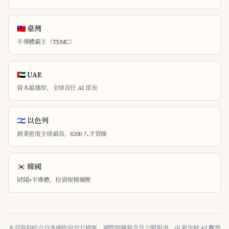
🇹🇼 臺灣
半導體霸主（TSMC）
🇦🇪 UAE
資本最雄厚，全球首任 AI 部長
🇮🇱 以色列
創業密度全球最高，8200 人才管線
🇰🇷 韓國
財閥+半導體，投資規模碾壓
本頁資料綜合自各國政府官方檔案、國際組織報告及公開報道，由 新加坡 AI 觀察