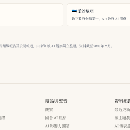
🇪🇪 愛沙尼亞
數字政府全球第一，50+ 政府 AI 用例
報告及公開報道，由 新加坡 AI 觀察獨立整理。資料截至 2026 年 2 月。
辯論與聲音
資料追
觀察
最近更
圖譜
國會 AI 焦點
按主題
AI 影響力圖譜
AI 儀表