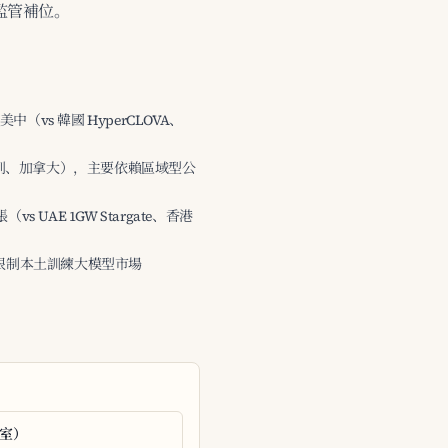
業監管補位。
遠落後美中（vs 韓國 HyperCLOVA、
 以色列、加拿大），主要依賴區域型公
s UAE 1GW Stargate、香港
，限制本土訓練大模型市場
公室）