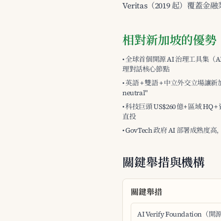
Veritas（2019 起）覆蓋
相對新加坡的優勢
• 全球首個開源 AI 治理工具集（AI
理對話核心節點
• 英語 + 雙語 + 中立外交立場讓新加
neutral"
• 科技巨頭 US$260 億+ 區域
直投
• GovTech 政府 AI 部署成熟度高
關鍵舉措與機構
關鍵舉措
AI Verify Foundatio