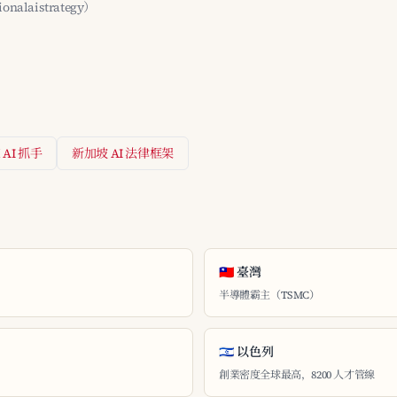
ionalaistrategy）
AI 抓手
新加坡 AI 法律框架
🇹🇼 臺灣
半導體霸主（TSMC）
🇮🇱 以色列
創業密度全球最高，8200 人才管線