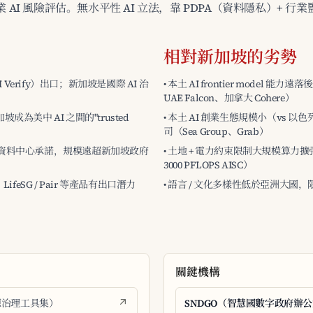
金融業 AI 風險評估。無水平性 AI 立法，靠 PDPA（資料隱私）+ 行
相對新加坡的劣勢
 Verify）出口；新加坡是國際 AI 治
• 本土 AI frontier model 能力
UAE Falcon、加拿大 Cohere）
坡成為美中 AI 之間的"trusted
• 本土 AI 創業生態規模小（vs
司（Sea Group、Grab）
 HQ + 資料中心承諾，規模遠超新加坡政府
• 土地 + 電力約束限制大規模算力擴張（v
3000 PFLOPS AISC）
，LifeSG / Pair 等產品有出口潛力
• 語言 / 文化多樣性低於亞洲大國
關鍵機構
n（開源治理工具集）
SNDGO（智慧國數字政府辦