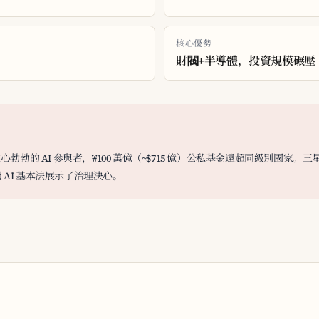
核心優勢
財閥+半導體，投資規模碾壓
勃的 AI 參與者，₩100 萬億（~$715 億）公私基金遠超同級別國家。三星、
過 AI 基本法展示了治理決心。