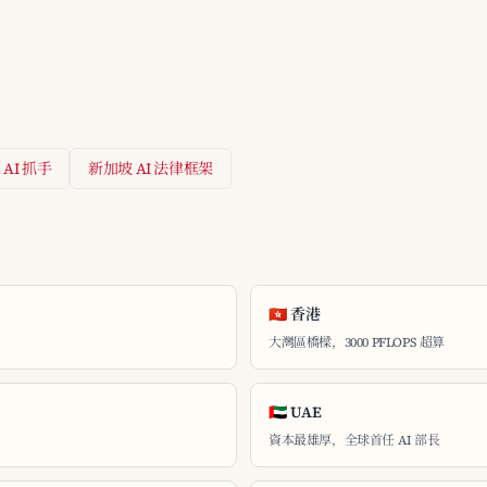
AI 抓手
新加坡 AI 法律框架
🇭🇰 香港
大灣區橋樑，3000 PFLOPS 超算
🇦🇪 UAE
資本最雄厚，全球首任 AI 部長