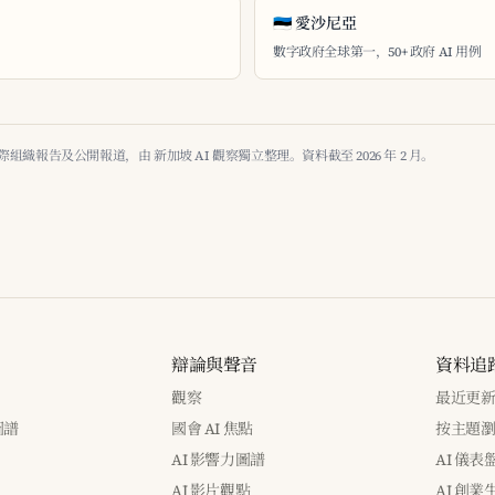
🇪🇪 愛沙尼亞
數字政府全球第一，50+ 政府 AI 用例
報告及公開報道，由 新加坡 AI 觀察獨立整理。資料截至 2026 年 2 月。
辯論與聲音
資料追
觀察
最近更
圖譜
國會 AI 焦點
按主題
AI 影響力圖譜
AI 儀表
AI 影片觀點
AI 創業