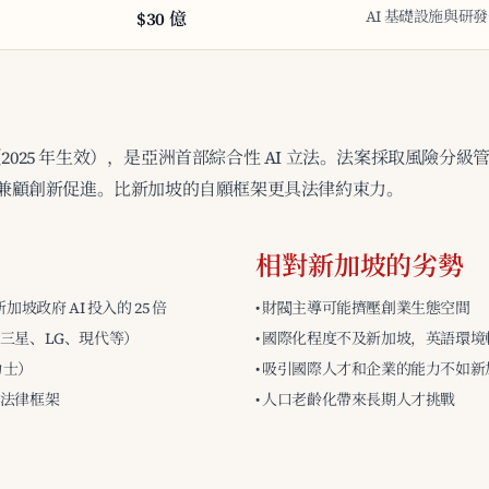
AI 基礎設施與研
$30 億
本法（2025 年生效），是亞洲首部綜合性 AI 立法。法案採取風險分級
同時兼顧創新促進。比新加坡的自願框架更具法律約束力。
相對新加坡的劣勢
加坡政府 AI 投入的 25 倍
• 財閥主導可能擠壓創業生態空間
（三星、LG、現代等）
• 國際化程度不及新加坡，英語環境
力士）
• 吸引國際人才和企業的能力不如新
的法律框架
• 人口老齡化帶來長期人才挑戰