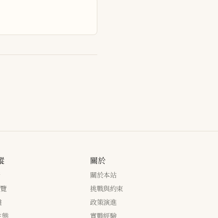
蹤
關於
新
關於本站
瀏覽
挑戰與約束
盤
政策演進
生態
實戰經驗